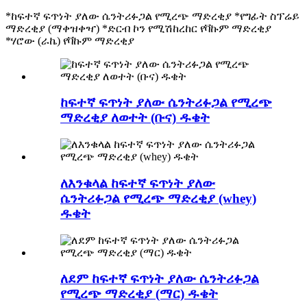
*ከፍተኛ ፍጥነት ያለው ሴንትሪፉጋል የሚረጭ ማድረቂያ *የግፊት ስፕሬይ
ማድረቂያ (ማቀዝቀዣ) *ድርብ ኮን የሚሽከረከር የቫኩም ማድረቂያ
*ሃሮው (ራኬ) የቫኩም ማድረቂያ
ከፍተኛ ፍጥነት ያለው ሴንትሪፉጋል የሚረጭ
ማድረቂያ ለወተት (ቡና) ዱቄት
ለእንቁላል ከፍተኛ ፍጥነት ያለው
ሴንትሪፉጋል የሚረጭ ማድረቂያ (whey)
ዱቄት
ለደም ከፍተኛ ፍጥነት ያለው ሴንትሪፉጋል
የሚረጭ ማድረቂያ (ማር) ዱቄት