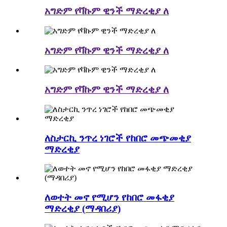
አግድም የቫኩም ዊንች ማድረቂያ ለ
አግድም የቫኩም ዊንች ማድረቂያ ለ
አግድም የቫኩም ዊንች ማድረቂያ ለ
ለስታርኪ ንጥረ ነገሮች የከበሮ መጭመቂያ
ማድረቂያ
ለወተት መኖ የሚሆን የከበሮ መፋቂያ
ማድረቂያ (ማዳበሪያ)