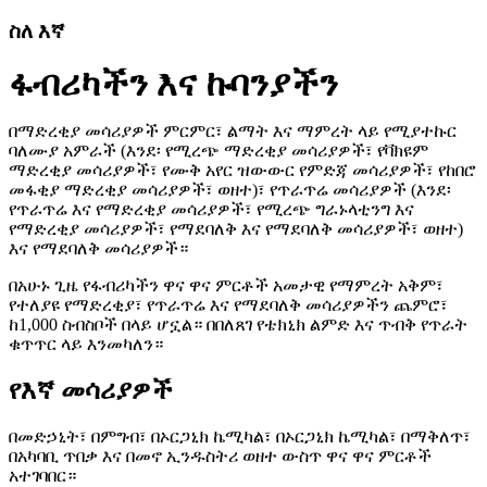
ስለ እኛ
ፋብሪካችን እና ኩባንያችን
በማድረቂያ መሳሪያዎች ምርምር፣ ልማት እና ማምረት ላይ የሚያተኩር
ባለሙያ አምራች (እንደ፡ የሚረጭ ማድረቂያ መሳሪያዎች፣ የቫክዩም
ማድረቂያ መሳሪያዎች፣ የሙቅ አየር ዝውውር የምድጃ መሳሪያዎች፣ የከበሮ
መፋቂያ ማድረቂያ መሳሪያዎች፣ ወዘተ)፣ የጥራጥሬ መሳሪያዎች (እንደ፡
የጥራጥሬ እና የማድረቂያ መሳሪያዎች፣ የሚረጭ ግራኑላቲንግ እና
የማድረቂያ መሳሪያዎች፣ የማደባለቅ እና የማደባለቅ መሳሪያዎች፣ ወዘተ)
እና የማደባለቅ መሳሪያዎች።
በአሁኑ ጊዜ የፋብሪካችን ዋና ዋና ምርቶች አመታዊ የማምረት አቅም፣
የተለያዩ የማድረቂያ፣ የጥራጥሬ እና የማደባለቅ መሳሪያዎችን ጨምሮ፣
ከ1,000 ስብስቦች በላይ ሆኗል። በበለጸገ የቴክኒክ ልምድ እና ጥብቅ የጥራት
ቁጥጥር ላይ እንመካለን።
የእኛ መሳሪያዎች
በመድኃኒት፣ በምግብ፣ በኦርጋኒክ ኬሚካል፣ በኦርጋኒክ ኬሚካል፣ በማቅለጥ፣
በአካባቢ ጥበቃ እና በመኖ ኢንዱስትሪ ወዘተ ውስጥ ዋና ዋና ምርቶች
አተገባበር።