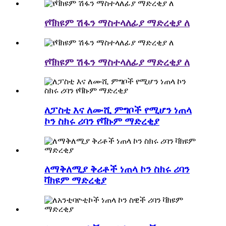
የቫክዩም ሽፋን ማስተላለፊያ ማድረቂያ ለ
የቫክዩም ሽፋን ማስተላለፊያ ማድረቂያ ለ
ለፓስቲ እና ለሙሺ ምግቦች የሚሆን ነጠላ
ኮን ስክሩ ሪባን የቫኩም ማድረቂያ
ለማቅለሚያ ቅሪቶች ነጠላ ኮን ስክሩ ሪባን
ቫክዩም ማድረቂያ