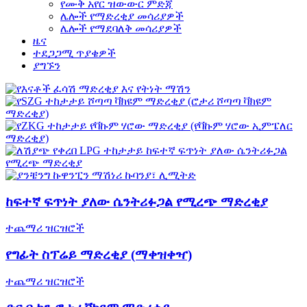
የሙቅ አየር ዝውውር ምድጃ
ሌሎች የማድረቂያ መሳሪያዎች
ሌሎች የማደባለቅ መሳሪያዎች
ዜና
ተደጋጋሚ ጥያቄዎች
ያግኙን
ከፍተኛ ፍጥነት ያለው ሴንትሪፉጋል የሚረጭ ማድረቂያ
ተጨማሪ ዝርዝሮች
የግፊት ስፕሬይ ማድረቂያ (ማቀዝቀዣ)
ተጨማሪ ዝርዝሮች