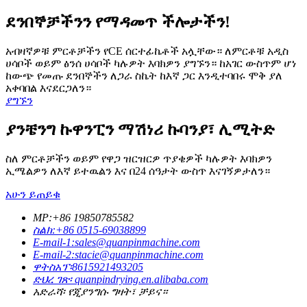
ደንበኞቻችንን የማዳመጥ ችሎታችን!
አብዛኛዎቹ ምርቶቻችን የCE ሰርተፊኬቶች አሏቸው። ለምርቶቹ አዲስ
ሀሳቦች ወይም ፅንሰ ሀሳቦች ካሉዎት እባክዎን ያግኙን። ከአገር ውስጥም ሆነ
ከውጭ የመጡ ደንበኞችን ለጋራ ስኬት ከእኛ ጋር እንዲተባበሩ ሞቅ ያለ
አቀባበል እናደርጋለን።
ያግኙን
ያንቼንግ ኩዋንፒን ማሽነሪ ኩባንያ፣ ሊሚትድ
ስለ ምርቶቻችን ወይም የዋጋ ዝርዝርዎ ጥያቄዎች ካሉዎት እባክዎን
ኢሜልዎን ለእኛ ይተዉልን እና በ24 ሰዓታት ውስጥ እናገኝዎታለን።
አሁን ይጠይቁ
MP:+86 19850785582
ስልክ:+86 0515-69038899
E-mail-1:sales@quanpinmachine.com
E-mail-2:stacie@quanpinmachine.com
ዋትስአፕ፡8615921493205
ድህረ ገጽ፡ quanpindrying.en.alibaba.com
አድራሻ፡ የጂያንግሱ ግዛት፣ ቻይና።