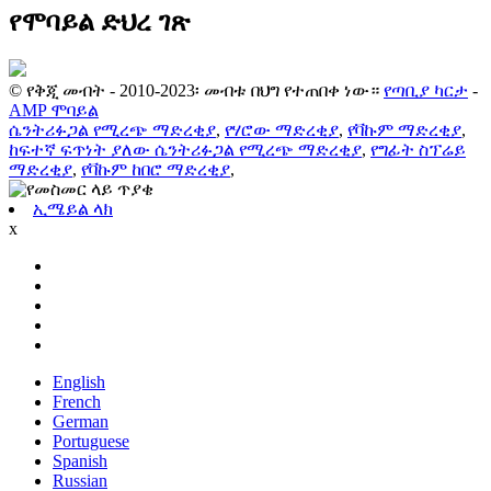
የሞባይል ድህረ ገጽ
© የቅጂ መብት - 2010-2023፡ መብቱ በህግ የተጠበቀ ነው።
የጣቢያ ካርታ
-
AMP ሞባይል
ሴንትሪፉጋል የሚረጭ ማድረቂያ
,
የሃሮው ማድረቂያ
,
የቫኩም ማድረቂያ
,
ከፍተኛ ፍጥነት ያለው ሴንትሪፉጋል የሚረጭ ማድረቂያ
,
የግፊት ስፕሬይ
ማድረቂያ
,
የቫኩም ከበሮ ማድረቂያ
,
ኢሜይል ላክ
x
English
French
German
Portuguese
Spanish
Russian