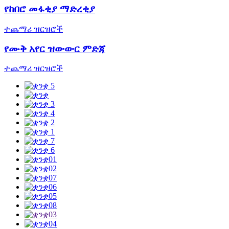
የከበሮ መፋቂያ ማድረቂያ
ተጨማሪ ዝርዝሮች
የሙቅ አየር ዝውውር ምድጃ
ተጨማሪ ዝርዝሮች