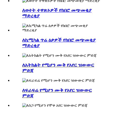
ለወተት ተዋጽኦዎች የከበሮ መጭመቂያ
ማድረቂያ
ለኬሚካል ጥሬ ዕቃዎች የከበሮ መጭመቂያ
ማድረቂያ
ለአትክልት የሚሆን ሙቅ የአየር ዝውውር
ምድጃ
ለፍራፍሬ የሚሆን ሙቅ የአየር ዝውውር
ምድጃ