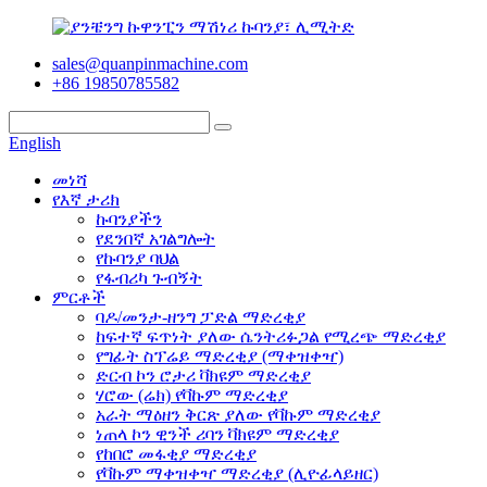
sales@quanpinmachine.com
+86 19850785582
English
መነሻ
የእኛ ታሪክ
ኩባንያችን
የደንበኛ አገልግሎት
የኩባንያ ባህል
የፋብሪካ ጉብኝት
ምርቶች
ባዶ/መንታ-ዘንግ ፓድል ማድረቂያ
ከፍተኛ ፍጥነት ያለው ሴንትሪፉጋል የሚረጭ ማድረቂያ
የግፊት ስፕሬይ ማድረቂያ (ማቀዝቀዣ)
ድርብ ኮን ሮታሪ ቫክዩም ማድረቂያ
ሃሮው (ሬክ) የቫኩም ማድረቂያ
አራት ማዕዘን ቅርጽ ያለው የቫኩም ማድረቂያ
ነጠላ ኮን ዊንች ሪባን ቫክዩም ማድረቂያ
የከበሮ መፋቂያ ማድረቂያ
የቫኩም ማቀዝቀዣ ማድረቂያ (ሊዮፊላይዘር)