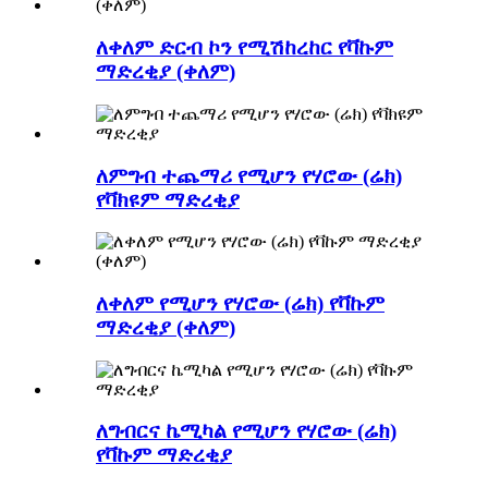
ለቀለም ድርብ ኮን የሚሽከረከር የቫኩም
ማድረቂያ (ቀለም)
ለምግብ ተጨማሪ የሚሆን የሃሮው (ሬክ)
የቫክዩም ማድረቂያ
ለቀለም የሚሆን የሃሮው (ሬክ) የቫኩም
ማድረቂያ (ቀለም)
ለግብርና ኬሚካል የሚሆን የሃሮው (ሬክ)
የቫኩም ማድረቂያ