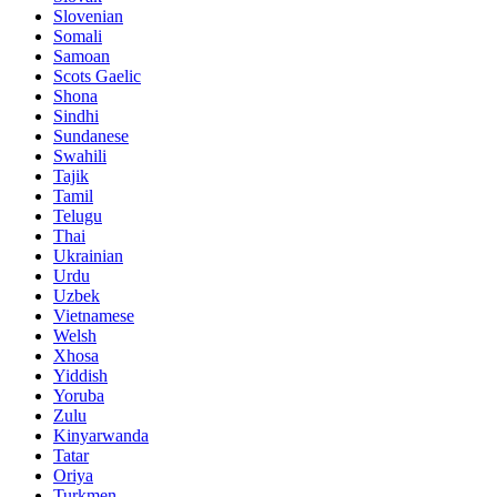
Slovenian
Somali
Samoan
Scots Gaelic
Shona
Sindhi
Sundanese
Swahili
Tajik
Tamil
Telugu
Thai
Ukrainian
Urdu
Uzbek
Vietnamese
Welsh
Xhosa
Yiddish
Yoruba
Zulu
Kinyarwanda
Tatar
Oriya
Turkmen