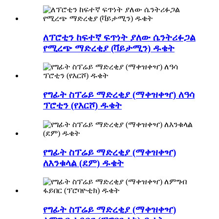
ለፕሮቲን ከፍተኛ ፍጥነት ያለው ሴንትሪፉጋል
የሚረጭ ማድረቂያ (ቫይታሚን) ዱቄት
የግፊት ስፕሬይ ማድረቂያ (ማቀዝቀዣ) ለዓሳ
ፕሮቲን (የእርሾ) ዱቄት
የግፊት ስፕሬይ ማድረቂያ (ማቀዝቀዣ)
ለእንቁላል (ደም) ዱቄት
የግፊት ስፕሬይ ማድረቂያ (ማቀዝቀዣ)