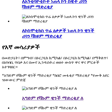
ለአንቲባዮቲኮች ነጠላ ኮን ስዊች ሪባን
ቫክዩም ማድረቂያ
ለኮስሞቲክስ ጥሬ ዕቃዎች ነጠላ ኮን ዊንች
ሪባን ቫክዩም ማድረቂያ
የእኛ መሳሪያዎች
በመድኃኒት፣ በምግብ፣ በኦርጋኒክ ኬሚካል፣ በኦርጋኒክ ኬሚካል፣ በማቅለጥ፣
በአካባቢ ጥበቃ እና በመኖ ኢንዱስትሪ ወዘተ ውስጥ ዋና ዋና ምርቶች
አተገባበር።
*አግድም የቫኩም ዊንች ማድረቂያ *ከበሮ መፋቂያ ማድረቂያ *የሙቅ አየር
ዝውውር ምድጃ
አግድም የቫኩም ዊንች ማድረቂያ ለ