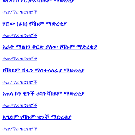
ድርብ ኮን ሮታሪ ቫክዩም ማድረቂያ
ተጨማሪ ዝርዝሮች
ሃሮው (ሬክ) የቫኩም ማድረቂያ
ተጨማሪ ዝርዝሮች
አራት ማዕዘን ቅርጽ ያለው የቫኩም ማድረቂያ
ተጨማሪ ዝርዝሮች
የቫክዩም ሽፋን ማስተላለፊያ ማድረቂያ
ተጨማሪ ዝርዝሮች
ነጠላ ኮን ዊንች ሪባን ቫክዩም ማድረቂያ
ተጨማሪ ዝርዝሮች
አግድም የቫኩም ዊንች ማድረቂያ
ተጨማሪ ዝርዝሮች