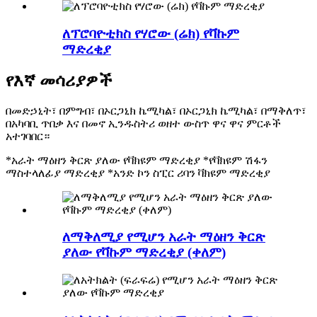
ለፕሮባዮቲክስ የሃሮው (ሬክ) የቫኩም
ማድረቂያ
የእኛ መሳሪያዎች
በመድኃኒት፣ በምግብ፣ በኦርጋኒክ ኬሚካል፣ በኦርጋኒክ ኬሚካል፣ በማቅለጥ፣
በአካባቢ ጥበቃ እና በመኖ ኢንዱስትሪ ወዘተ ውስጥ ዋና ዋና ምርቶች
አተገባበር።
*አራት ማዕዘን ቅርጽ ያለው የቫክዩም ማድረቂያ *የቫክዩም ሽፋን
ማስተላለፊያ ማድረቂያ *አንድ ኮን ስፒር ሪባን ቫክዩም ማድረቂያ
ለማቅለሚያ የሚሆን አራት ማዕዘን ቅርጽ
ያለው የቫኩም ማድረቂያ (ቀለም)