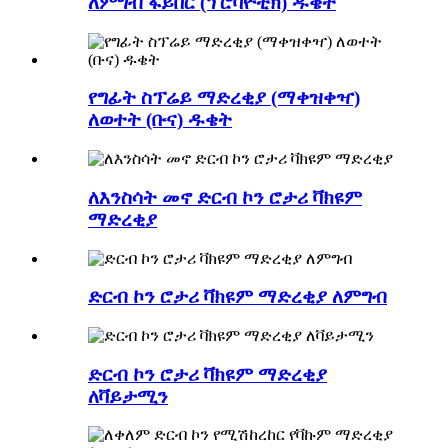
ለምግብ ፋይበር (ፕሮባዮቲክ) ዱቄት
የግፊት ስፕሬይ ማድረቂያ (ማቀዝቀዣ)
ለወተት (ቡና) ዱቄት
ለእንስሳት መኖ ድርብ ኮን ሮታሪ ቫክዩም
ማድረቂያ
ድርብ ኮን ሮታሪ ቫክዩም ማድረቂያ ለምግብ
ድርብ ኮን ሮታሪ ቫክዩም ማድረቂያ
ለቫይታሚን