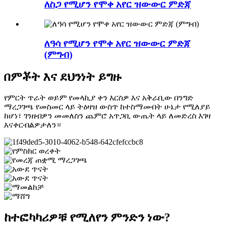
ለስጋ የሚሆን የሞቀ አየር ዝውውር ምድጃ
ለዓሳ የሚሆን የሞቀ አየር ዝውውር ምድጃ
(ምግብ)
በምቾት እና ደህንነት ይግዙ
የምርት ጥራት ወይም የመላኪያ ቀን እርስዎ እና አቅራቢው በንግድ
ማረጋገጫ የመስመር ላይ ትዕዛዝ ውስጥ ከተስማሙበት ሁኔታ የሚለያይ
ከሆነ፣ ገንዘብዎን መመለስን ጨምሮ አጥጋቢ ውጤት ላይ ለመድረስ እገዛ
እናቀርብልዎታለን።
ከተፎካካሪዎቹ የሚለየን ምንድን ነው?