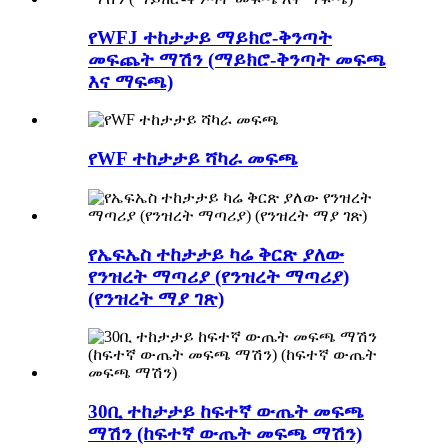
የWFJ ተከታታይ ማይክሮ-ቅንጣት
መፍጨት ማሽን (ማይክሮ-ቅንጣት መፍጫ
እና ማፍጫ)
የWF ተከታታይ ሻካራ መፍጫ
የኤፍኤስ ተከታታይ ካሬ ቅርጽ ያለው
የንዝረት ማጣሪያ (የንዝረት ማጣሪያ)
(የንዝረት ማያ ገጽ)
30ቢ ተከታታይ ከፍተኛ ውጤት መፍጫ
ማሽን (ከፍተኛ ውጤት መፍጫ ማሽን)