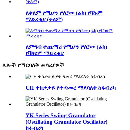
ለቀለም የሚሆን የሃሮው (ሬክ) የቫኩም
ማድረቂያ (ቀለም)
ለምግብ ተጨማሪ የሚሆን የሃሮው (ሬክ)
የቫክዩም ማድረቂያ
ሌሎች የማደባለቅ መሳሪያዎች
CH ተከታታይ የተጣመረ ማደባለቅ ከፋብሪካ
YK Series Swiing Granulator
(Oscillating Granulator Oscillator)
ከፋብሪካ