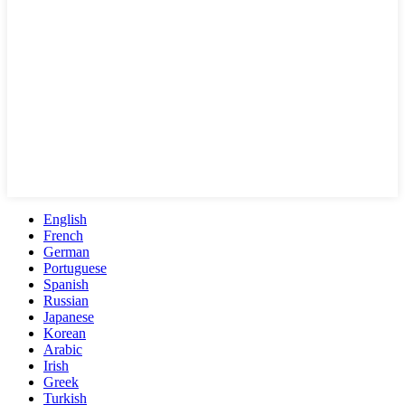
English
French
German
Portuguese
Spanish
Russian
Japanese
Korean
Arabic
Irish
Greek
Turkish