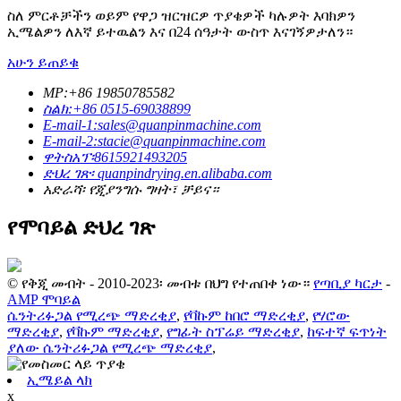
ስለ ምርቶቻችን ወይም የዋጋ ዝርዝርዎ ጥያቄዎች ካሉዎት እባክዎን
ኢሜልዎን ለእኛ ይተዉልን እና በ24 ሰዓታት ውስጥ እናገኝዎታለን።
አሁን ይጠይቁ
MP:+86 19850785582
ስልክ:+86 0515-69038899
E-mail-1:sales@quanpinmachine.com
E-mail-2:stacie@quanpinmachine.com
ዋትስአፕ፡8615921493205
ድህረ ገጽ፡ quanpindrying.en.alibaba.com
አድራሻ፡ የጂያንግሱ ግዛት፣ ቻይና።
የሞባይል ድህረ ገጽ
© የቅጂ መብት - 2010-2023፡ መብቱ በህግ የተጠበቀ ነው።
የጣቢያ ካርታ
-
AMP ሞባይል
ሴንትሪፉጋል የሚረጭ ማድረቂያ
,
የቫኩም ከበሮ ማድረቂያ
,
የሃሮው
ማድረቂያ
,
የቫኩም ማድረቂያ
,
የግፊት ስፕሬይ ማድረቂያ
,
ከፍተኛ ፍጥነት
ያለው ሴንትሪፉጋል የሚረጭ ማድረቂያ
,
ኢሜይል ላክ
x