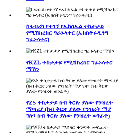
ከፋብሪካ የተገኘ የኤክስኤል ተከታታይ
የሚሽከረከር ግራኑላተር (ኤክስትሩዲንግ
ግራኑላተር)
የKZL ተከታታይ የሚሽከረከር ግራኑላተር
ማሽን
የZS ተከታታይ ክብ ቅርጽ ያለው የንዝረት
ማጣሪያ (ክብ ቅርጽ ያለው የንዝረት ማያ
ገጽ፣ ክብ ቅርጽ ያለው የንዝረት ወንፊት)