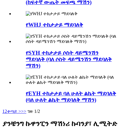
(ከፍተኛ ውጤት መፍጫ ማሽን)
የWHJ ተከታታይ ማደባለቅ
የSYH ተከታታይ ሶስት ዳይሜንሽን
ማደባለቅ (ባለ ሶስት ዳይሜንሽን ማደባለቅ
ማሽን)
የEYH ተከታታይ ባለ ሁለት ልኬት ማደባለቅ
(ባለ ሁለት ልኬት ማደባለቅ ማሽን)
1
2
ቀጣይ >
>>
ገጽ 1/2
ያንቼንግ ኩዋንፒን ማሽነሪ ኩባንያ፣ ሊሚትድ