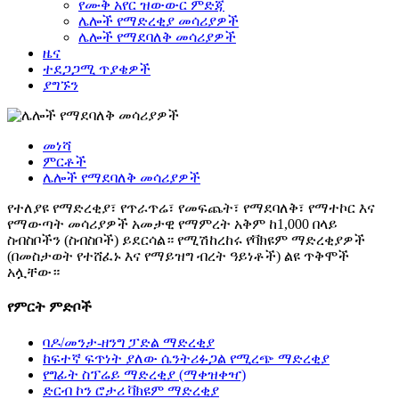
የሙቅ አየር ዝውውር ምድጃ
ሌሎች የማድረቂያ መሳሪያዎች
ሌሎች የማደባለቅ መሳሪያዎች
ዜና
ተደጋጋሚ ጥያቄዎች
ያግኙን
መነሻ
ምርቶች
ሌሎች የማደባለቅ መሳሪያዎች
የተለያዩ የማድረቂያ፣ የጥራጥሬ፣ የመፍጨት፣ የማደባለቅ፣ የማተኮር እና
የማውጣት መሳሪያዎች አመታዊ የማምረት አቅም ከ1,000 በላይ
ስብስቦችን (ስብስቦች) ይደርሳል። የሚሽከረከሩ የቫክዩም ማድረቂያዎች
(በመስታወት የተሸፈኑ እና የማይዝግ ብረት ዓይነቶች) ልዩ ጥቅሞች
አሏቸው።
የምርት ምድቦች
ባዶ/መንታ-ዘንግ ፓድል ማድረቂያ
ከፍተኛ ፍጥነት ያለው ሴንትሪፉጋል የሚረጭ ማድረቂያ
የግፊት ስፕሬይ ማድረቂያ (ማቀዝቀዣ)
ድርብ ኮን ሮታሪ ቫክዩም ማድረቂያ