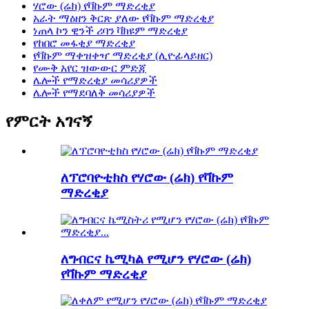
ሃሮው (ሬክ) የቫኩም ማድረቂያ
አራት ማዕዘን ቅርጽ ያለው የቫኩም ማድረቂያ
ነጠላ ኮን ዊንች ሪባን ቫክዩም ማድረቂያ
የከበሮ መፋቂያ ማድረቂያ
የቫኩም ማቀዝቀዣ ማድረቂያ (ሊዮፊላይዘር)
የሙቅ አየር ዝውውር ምድጃ
ሌሎች የማድረቂያ መሳሪያዎች
ሌሎች የማደባለቅ መሳሪያዎች
የምርት አገናኝ
ለፕሮባዮቲክስ የሃሮው (ሬክ) የቫኩም
ማድረቂያ
ለግብርና ኬሚካል የሚሆን የሃሮው (ሬክ)
የቫኩም ማድረቂያ