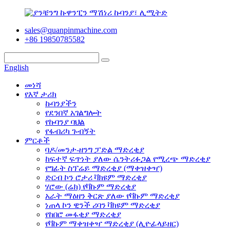
sales@quanpinmachine.com
+86 19850785582
English
መነሻ
የእኛ ታሪክ
ኩባንያችን
የደንበኛ አገልግሎት
የኩባንያ ባህል
የፋብሪካ ጉብኝት
ምርቶች
ባዶ/መንታ-ዘንግ ፓድል ማድረቂያ
ከፍተኛ ፍጥነት ያለው ሴንትሪፉጋል የሚረጭ ማድረቂያ
የግፊት ስፕሬይ ማድረቂያ (ማቀዝቀዣ)
ድርብ ኮን ሮታሪ ቫክዩም ማድረቂያ
ሃሮው (ሬክ) የቫኩም ማድረቂያ
አራት ማዕዘን ቅርጽ ያለው የቫኩም ማድረቂያ
ነጠላ ኮን ዊንች ሪባን ቫክዩም ማድረቂያ
የከበሮ መፋቂያ ማድረቂያ
የቫኩም ማቀዝቀዣ ማድረቂያ (ሊዮፊላይዘር)