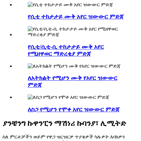
የሲቲ ተከታታይ ሙቅ አየር ዝውውር ምድጃ
የሲቲ/ሲቲ-ሲ ተከታታይ ሙቅ አየር
የሚዘዋወር ማድረቂያ ምድጃ
ለአትክልት የሚሆን ሙቅ የአየር ዝውውር
ምድጃ
ለስጋ የሚሆን የሞቀ አየር ዝውውር ምድጃ
ያንቼንግ ኩዋንፒን ማሽነሪ ኩባንያ፣ ሊሚትድ
ስለ ምርቶቻችን ወይም የዋጋ ዝርዝርዎ ጥያቄዎች ካሉዎት እባክዎን