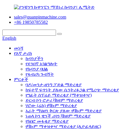
sales@quanpinmachine.com
+86 19850785582
English
መነሻ
የእኛ ታሪክ
ኩባንያችን
የደንበኛ አገልግሎት
የኩባንያ ባህል
የፋብሪካ ጉብኝት
ምርቶች
ባዶ/መንታ-ዘንግ ፓድል ማድረቂያ
ከፍተኛ ፍጥነት ያለው ሴንትሪፉጋል የሚረጭ ማድረቂያ
የግፊት ስፕሬይ ማድረቂያ (ማቀዝቀዣ)
ድርብ ኮን ሮታሪ ቫክዩም ማድረቂያ
ሃሮው (ሬክ) የቫኩም ማድረቂያ
አራት ማዕዘን ቅርጽ ያለው የቫኩም ማድረቂያ
ነጠላ ኮን ዊንች ሪባን ቫክዩም ማድረቂያ
የከበሮ መፋቂያ ማድረቂያ
የቫኩም ማቀዝቀዣ ማድረቂያ (ሊዮፊላይዘር)