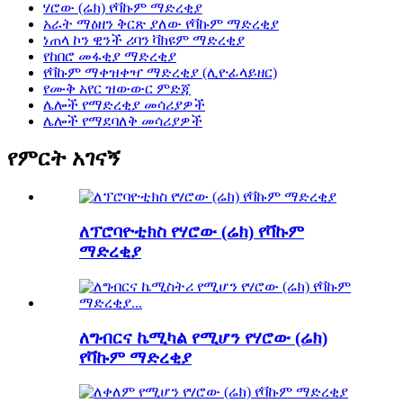
ሃሮው (ሬክ) የቫኩም ማድረቂያ
አራት ማዕዘን ቅርጽ ያለው የቫኩም ማድረቂያ
ነጠላ ኮን ዊንች ሪባን ቫክዩም ማድረቂያ
የከበሮ መፋቂያ ማድረቂያ
የቫኩም ማቀዝቀዣ ማድረቂያ (ሊዮፊላይዘር)
የሙቅ አየር ዝውውር ምድጃ
ሌሎች የማድረቂያ መሳሪያዎች
ሌሎች የማደባለቅ መሳሪያዎች
የምርት አገናኝ
ለፕሮባዮቲክስ የሃሮው (ሬክ) የቫኩም
ማድረቂያ
ለግብርና ኬሚካል የሚሆን የሃሮው (ሬክ)
የቫኩም ማድረቂያ