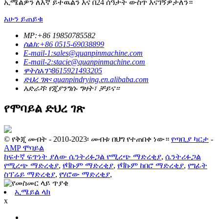
ኢሜልዎን ለእኛ ይተዉልን እና በ24 ሰዓታት ውስጥ እናገኝዎታለን።
አሁን ይጠይቁ
MP:+86 19850785582
ስልክ:+86 0515-69038899
E-mail-1:sales@quanpinmachine.com
E-mail-2:stacie@quanpinmachine.com
ዋትስአፕ፡8615921493205
ድህረ ገጽ፡ quanpindrying.en.alibaba.com
አድራሻ፡ የጂያንግሱ ግዛት፣ ቻይና።
የሞባይል ድህረ ገጽ
© የቅጂ መብት - 2010-2023፡ መብቱ በህግ የተጠበቀ ነው።
የጣቢያ ካርታ
-
AMP ሞባይል
ከፍተኛ ፍጥነት ያለው ሴንትሪፉጋል የሚረጭ ማድረቂያ
,
ሴንትሪፉጋል
የሚረጭ ማድረቂያ
,
የቫኩም ማድረቂያ
,
የቫኩም ከበሮ ማድረቂያ
,
የግፊት
ስፕሬይ ማድረቂያ
,
የሃሮው ማድረቂያ
,
ኢሜይል ላክ
x