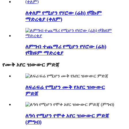
ለቀለም የሚሆን የሃሮው (ሬክ) የቫኩም
ማድረቂያ (ቀለም)
ለምግብ ተጨማሪ የሚሆን የሃሮው (ሬክ)
የቫክዩም ማድረቂያ
የሙቅ አየር ዝውውር ምድጃ
ለፍራፍሬ የሚሆን ሙቅ የአየር ዝውውር
ምድጃ
ለዓሳ የሚሆን የሞቀ አየር ዝውውር ምድጃ
(ምግብ)