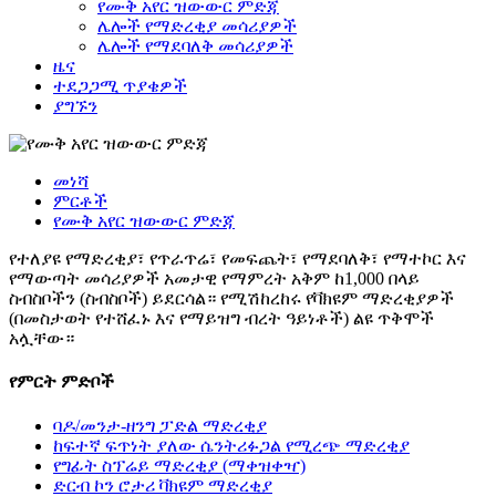
የሙቅ አየር ዝውውር ምድጃ
ሌሎች የማድረቂያ መሳሪያዎች
ሌሎች የማደባለቅ መሳሪያዎች
ዜና
ተደጋጋሚ ጥያቄዎች
ያግኙን
መነሻ
ምርቶች
የሙቅ አየር ዝውውር ምድጃ
የተለያዩ የማድረቂያ፣ የጥራጥሬ፣ የመፍጨት፣ የማደባለቅ፣ የማተኮር እና
የማውጣት መሳሪያዎች አመታዊ የማምረት አቅም ከ1,000 በላይ
ስብስቦችን (ስብስቦች) ይደርሳል። የሚሽከረከሩ የቫክዩም ማድረቂያዎች
(በመስታወት የተሸፈኑ እና የማይዝግ ብረት ዓይነቶች) ልዩ ጥቅሞች
አሏቸው።
የምርት ምድቦች
ባዶ/መንታ-ዘንግ ፓድል ማድረቂያ
ከፍተኛ ፍጥነት ያለው ሴንትሪፉጋል የሚረጭ ማድረቂያ
የግፊት ስፕሬይ ማድረቂያ (ማቀዝቀዣ)
ድርብ ኮን ሮታሪ ቫክዩም ማድረቂያ