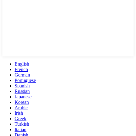
English
French
German
Portuguese
Spanish
Russian
Japanese
Korean
Arabic
Irish
Greek
Turkish
Italian
Danish