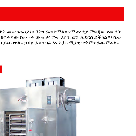
የሙቀት መቆጣጠሪያ ስርዓትን ይጠቀማል። የማድረቂያ ምድጃው የሙቀት
 ከፍተኛው የሙቀት ውጤታማነት እስከ 50% ሊደርስ ይችላል። የሲቲ-
ርስ ያደርገዋል። ኃይል ይቆጥባል እና ኢኮኖሚያዊ ጥቅምን ይጨምራል።