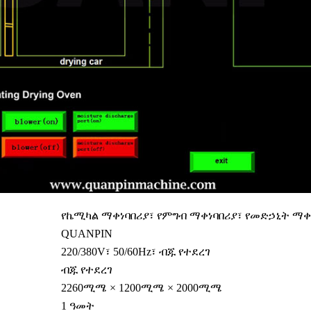
የኬሚካል ማቀነባበሪያ፣ የምግብ ማቀነባበሪያ፣ የመድኃኒት ማቀ
QUANPIN
220/380V፣ 50/60Hz፣ ብጁ የተደረገ
ብጁ የተደረገ
2260ሚሜ × 1200ሚሜ × 2000ሚሜ
1 ዓመት