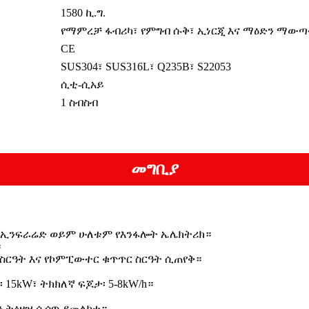
1580 ኪ.ግ.
የማምረቻ ፋብሪካ፣ የምግብ ሱቅ፣ ኢነርጂ እና ማዕድን ማውጣ
CE
SUS304፣ SUS316L፣ Q235B፣ S22053
ሲቲ-ሲአይ
1 ስብስብ
መግቢያ
ቅ ኢንፍራሬድ ወይም ሁለቱም የእንፋሎት ኤሌክትሪክ።
።
ር ስርዓት እና የኮምፒውተር ቁጥጥር ስርዓት ሲጠየቅ።
15kW፣ ትክክለኛ ፍጆታ፡ 5-8kW/h።
ዎን ትዕዛዝ ሲሰጥ ያመልክቱ።