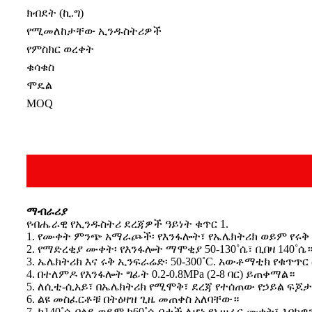
ክብደት (ኪ.ግ)
የሚመለከታቸው ኢንዱስትሪዎች
የምስክር ወረቀት
ቁሳቁስ
ሞዴል
MOQ
ማብራሪያ
የብሔራዊ የኢንዱስትሪ ደረጃዎች ዓይነት ቁጥር 1.
1. የሙቀት ምንጭ አማራጮች፡ የእንፋሎት፣ የኤሌክትሪክ ወይም የሩ
2. የማድረቂያ ሙቀት፡ የእንፋሎት ማሞቂያ 50-130˚ሴ፣ ቢበዛ 140˚ሴ
3. ኤሌክትሪክ እና ሩቅ ኢንፍራሬድ፡ 50-300˚C. አውቶማቲክ የቁጥጥ
4. በተለምዶ የእንፋሎት ግፊት 0.2-0.8MPa (2-8 ባር) ይጠቀማል።
5. ለሲቲ-ሲአይ፣ በኤሌክትሪክ የሚሞቅ፣ ደረጃ የተሰጠው የኃይል ፍጆታ፡ 
6. ልዩ መስፈርቶቹ በትዕዛዝ ጊዜ መጠቀስ አለባቸው።
7. ከ140˚ሴ በላይ ወይም ከ60˚ሴ በታች ለሆነ የአሠራር ሙቀት፣ እባክ