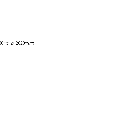
2200ሚሜ×2620ሚሜ