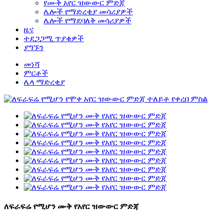
የሙቅ አየር ዝውውር ምድጃ
ሌሎች የማድረቂያ መሳሪያዎች
ሌሎች የማደባለቅ መሳሪያዎች
ዜና
ተደጋጋሚ ጥያቄዎች
ያግኙን
መነሻ
ምርቶች
ሌላ ማድረቂያ
ለፍራፍሬ የሚሆን ሙቅ የአየር ዝውውር ምድጃ