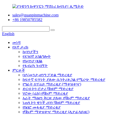
sales@quanpinmachine.com
+86 19850785582
English
መነሻ
የእኛ ታሪክ
ኩባንያችን
የደንበኛ አገልግሎት
የኩባንያ ባህል
የፋብሪካ ጉብኝት
ምርቶች
ባዶ/መንታ-ዘንግ ፓድል ማድረቂያ
ከፍተኛ ፍጥነት ያለው ሴንትሪፉጋል የሚረጭ ማድረቂያ
የግፊት ስፕሬይ ማድረቂያ (ማቀዝቀዣ)
ድርብ ኮን ሮታሪ ቫክዩም ማድረቂያ
ሃሮው (ሬክ) የቫኩም ማድረቂያ
አራት ማዕዘን ቅርጽ ያለው የቫኩም ማድረቂያ
ነጠላ ኮን ዊንች ሪባን ቫክዩም ማድረቂያ
የከበሮ መፋቂያ ማድረቂያ
የቫኩም ማቀዝቀዣ ማድረቂያ (ሊዮፊላይዘር)