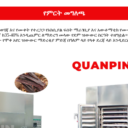
የምርት መግለጫ
ወገጃ እና የሙቀት የተረጋጋ የአክሲያል ፍሰት ማራገቢያ እና አውቶማቲክ 
 ከ35-40% እንዲጨምር ለማድረግ መላው የደም ዝውውር ስርዓት ተዘግቷል።
 የሞቀ አየር ዝውውር ማድረቂያ ምድጃ በዓለም ላይ የላቀ ደረጃ ላይ እንዲደ