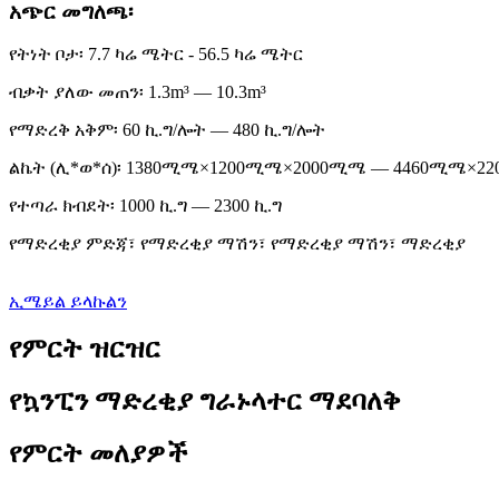
አጭር መግለጫ፡
የትነት ቦታ፡ 7.7 ካሬ ሜትር - 56.5 ካሬ ሜትር
ብቃት ያለው መጠን፡ 1.3m³ — 10.3m³
የማድረቅ አቅም፡ 60 ኪ.ግ/ሎት — 480 ኪ.ግ/ሎት
ልኬት (ሊ*ወ*ሰ)፡ 1380ሚሜ×1200ሚሜ×2000ሚሜ — 4460ሚሜ×
የተጣራ ክብደት፡ 1000 ኪ.ግ — 2300 ኪ.ግ
የማድረቂያ ምድጃ፣ የማድረቂያ ማሽን፣ የማድረቂያ ማሽን፣ ማድረቂያ
ኢሜይል ይላኩልን
የምርት ዝርዝር
የኳንፒን ማድረቂያ ግራኑላተር ማደባለቅ
የምርት መለያዎች