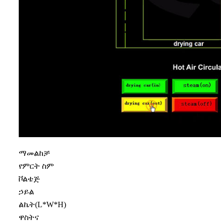
ማመልከቻ
የምርት ስም
ቮልቴጅ
ኃይል
ልኬት(L*W*H)
ዋስትና