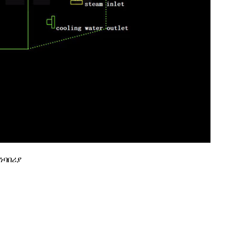
ነባበሪያ