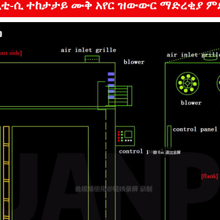
ሲቲ-ሲ ተከታታይ ሙቅ አየር ዝውውር ማድረቂያ ም