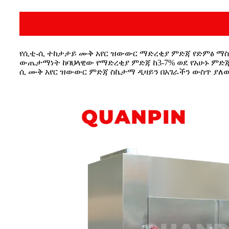
የሲቲ-ሲ ተከታታይ ሙቅ አየር ዝውውር ማድረቂያ ምድጃ የድምፅ ማስ
ውጤታማነት ከባህላዊው የማድረቂያ ምድጃ ከ3-7% ወደ የአሁኑ ምድጃ
ሲ ሙቅ አየር ዝውውር ምድጃ ስኬታማ ዲዛይን በአገራችን ውስጥ ያለው