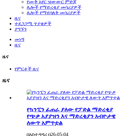
የሙቅ አየር ዝውውር ምድጃ
ሌሎች የማድረቂያ መሳሪያዎች
ሌሎች የማደባለቅ መሳሪያዎች
ዜና
ተደጋጋሚ ጥያቄዎች
ያግኙን
መነሻ
ዜና
ዜና
የምርቶች ዜና
ዜና
የኳንፒን ፈጠራ ያለው የፓድል ማድረቂያ
የጭቃ አያያዝን እና ማድረቂያን አብዮታዊ
ለውጥ አምጥቷል
በአስተዳዳሪ በ26-05-04