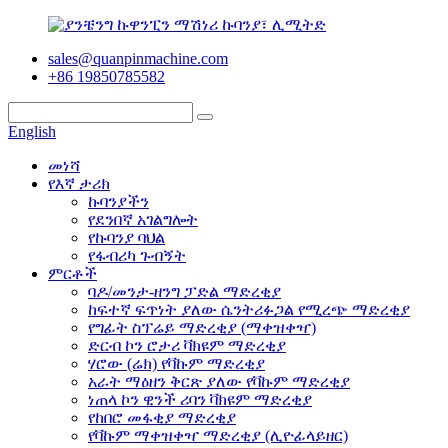
sales@quanpinmachine.com
+86 19850785582
English
መነሻ
የእኛ ታሪክ
ኩባንያችን
የደንበኛ አገልግሎት
የኩባንያ ባህል
የፋብሪካ ጉብኝት
ምርቶች
ባዶ/መንታ-ዘንግ ፓድል ማድረቂያ
ከፍተኛ ፍጥነት ያለው ሴንትሪፉጋል የሚረጭ ማድረቂያ
የግፊት ስፕሬይ ማድረቂያ (ማቀዝቀዣ)
ድርብ ኮን ሮታሪ ቫክዩም ማድረቂያ
ሃሮው (ሬክ) የቫኩም ማድረቂያ
አራት ማዕዘን ቅርጽ ያለው የቫኩም ማድረቂያ
ነጠላ ኮን ዊንች ሪባን ቫክዩም ማድረቂያ
የከበሮ መፋቂያ ማድረቂያ
የቫኩም ማቀዝቀዣ ማድረቂያ (ሊዮፊላይዘር)