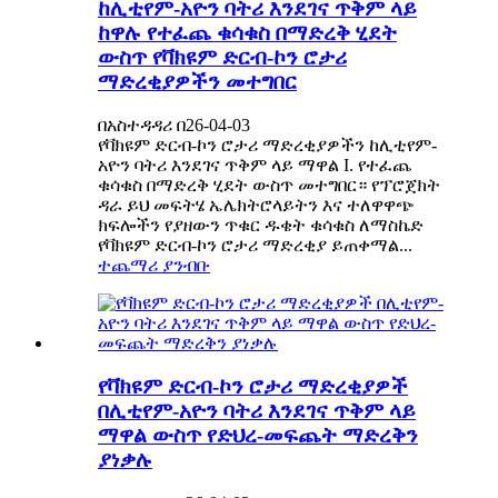
ከሊቲየም-አዮን ባትሪ እንደገና ጥቅም ላይ
ከዋሉ የተፈጨ ቁሳቁስ በማድረቅ ሂደት
ውስጥ የቫክዩም ድርብ-ኮን ሮታሪ
ማድረቂያዎችን መተግበር
በአስተዳዳሪ በ26-04-03
የቫክዩም ድርብ-ኮን ሮታሪ ማድረቂያዎችን ከሊቲየም-
አዮን ባትሪ እንደገና ጥቅም ላይ ማዋል I. የተፈጨ
ቁሳቁስ በማድረቅ ሂደት ውስጥ መተግበር። የፕሮጀክት
ዳራ ይህ መፍትሄ ኤሌክትሮላይትን እና ተለዋዋጭ
ክፍሎችን የያዘውን ጥቁር ዱቄት ቁሳቁስ ለማስኬድ
የቫክዩም ድርብ-ኮን ሮታሪ ማድረቂያ ይጠቀማል...
ተጨማሪ ያንብቡ
የቫክዩም ድርብ-ኮን ሮታሪ ማድረቂያዎች
በሊቲየም-አዮን ባትሪ እንደገና ጥቅም ላይ
ማዋል ውስጥ የድህረ-መፍጨት ማድረቅን
ያነቃሉ