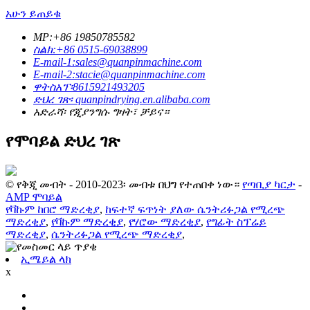
አሁን ይጠይቁ
MP:+86 19850785582
ስልክ:+86 0515-69038899
E-mail-1:sales@quanpinmachine.com
E-mail-2:stacie@quanpinmachine.com
ዋትስአፕ፡8615921493205
ድህረ ገጽ፡ quanpindrying.en.alibaba.com
አድራሻ፡ የጂያንግሱ ግዛት፣ ቻይና።
የሞባይል ድህረ ገጽ
© የቅጂ መብት - 2010-2023፡ መብቱ በህግ የተጠበቀ ነው።
የጣቢያ ካርታ
-
AMP ሞባይል
የቫኩም ከበሮ ማድረቂያ
,
ከፍተኛ ፍጥነት ያለው ሴንትሪፉጋል የሚረጭ
ማድረቂያ
,
የቫኩም ማድረቂያ
,
የሃሮው ማድረቂያ
,
የግፊት ስፕሬይ
ማድረቂያ
,
ሴንትሪፉጋል የሚረጭ ማድረቂያ
,
ኢሜይል ላክ
x