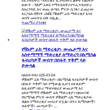
የኢንዱስትሪ ማድረቂያ ኢንዱስትሪ ልቀት የጨዋታ
ለውጥ - ዓለም አቀፍ የማኑፋክቸሪንግ ኢንዱስትሪ
ለአረንጓዴ እና ወጪ ቆጣቢ ምርት ሲገፋ፣ ፈጠራው
ኦርጋኒክ ሶቨንት ሪከቨር ቫክዩም ራክ ማድረቂያ እንደ
ወሳኝ መፍትሄ ብቅ ብሏል...
ተጨማሪ ያንብቡ
የቫኩም ራክ ማድረቂያ፡- ውጤታማ እና
አስተማማኝ ማድረቂያ ለማድረግ በኬሚካል
ፋብሪካዎች ውስጥ በስፋት ጥቅም ላይ
ይውላል
በአስተዳዳሪ በ26-03-04
የቫክዩም ሬክ ማድረቂያ፡- በኬሚካል ፋብሪካዎች ውስጥ
በስፋት ጥቅም ላይ የሚውል ሲሆን በተለይም
ለሊቲየም ባትሪ ማቀነባበሪያ ውጤታማ እና
አስተማማኝ የቫክዩም ሬክ ማድረቂያ። በዘመናዊ
የኬሚካል ምርት ውስጥ የቫክዩም ሬክ ማድረቂያው
ቁልፍ የማድረቂያ መሳሪያ ሆኗል፣ በጥሩ ኬሚካሎች፣
ቀለሞች፣ ሙጫዎች፣ ...