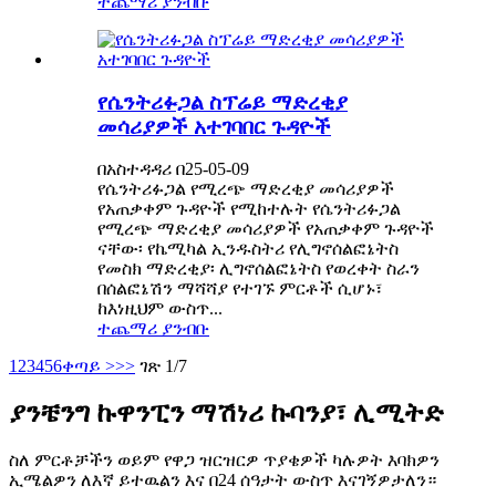
ተጨማሪ ያንብቡ
የሴንትሪፉጋል ስፕሬይ ማድረቂያ
መሳሪያዎች አተገባበር ጉዳዮች
በአስተዳዳሪ በ25-05-09
የሴንትሪፉጋል የሚረጭ ማድረቂያ መሳሪያዎች
የአጠቃቀም ጉዳዮች የሚከተሉት የሴንትሪፉጋል
የሚረጭ ማድረቂያ መሳሪያዎች የአጠቃቀም ጉዳዮች
ናቸው፡ የኬሚካል ኢንዱስትሪ የሊግኖሰልፎኔትስ
የመስክ ማድረቂያ፡ ሊግኖሰልፎኔትስ የወረቀት ስራን
በሰልፎኔሽን ማሻሻያ የተገኙ ምርቶች ሲሆኑ፣
ከእነዚህም ውስጥ...
ተጨማሪ ያንብቡ
1
2
3
4
5
6
ቀጣይ >
>>
ገጽ 1/7
ያንቼንግ ኩዋንፒን ማሽነሪ ኩባንያ፣ ሊሚትድ
ስለ ምርቶቻችን ወይም የዋጋ ዝርዝርዎ ጥያቄዎች ካሉዎት እባክዎን
ኢሜልዎን ለእኛ ይተዉልን እና በ24 ሰዓታት ውስጥ እናገኝዎታለን።