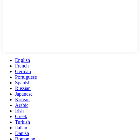
English
French
German
Portuguese
Spanish
Russian
Japanese
Korean
Arabic
Irish
Greek
Turkish
Italian
Danish
Romanian