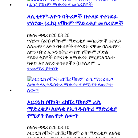
ለሊቲየም-አዮን ባትሪዎች በተለይ የተነደፈ
የሃሮው (ራኬ) የቫኩም ማድረቂያ መሳሪያዎች
በአስተዳዳሪ በ26-03-26
የሃሮው (ሬክ) የቫክዩም ማድረቂያ መሳሪያዎች በተለይ
ለሊቲየም-አዮን ባትሪዎች የተነደፉ ናቸው በሊቲየም-
አዮን ባትሪ ኢንዱስትሪ ውስጥ የቫክዩም ፓድል
ማድረቂያዎች በዋናነት ለማድረቅ የሚያገለግሉት
ካቶድ እና አኖድ ቁሳቁሶችን (በተለይም ...
ተጨማሪ ያንብቡ
ኦርጋኒክ ሶቨንት ሪከቨሪ ቫክዩም ራኬ
ማድረቂያ፡ ለዘላቂ የኢንዱስትሪ ማድረቂያ
የሚሆን የጨዋታ ለውጥ
በአስተዳዳሪ በ26-03-10
ኦርጋኒክ ሶቨንት ሪከቨር ቫክዩም ራክ ማድረቂያ፡ ለዘላቂ