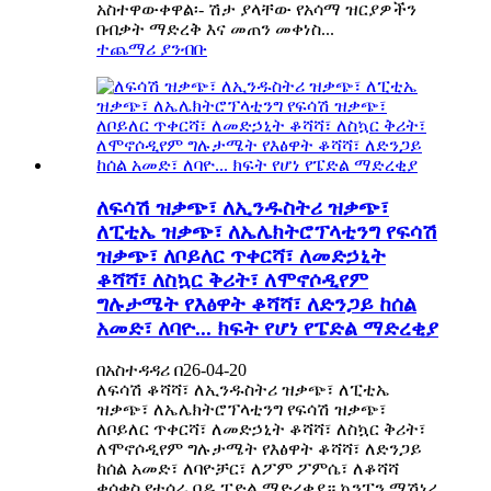
አስተዋውቀዋል፡- ሽታ ያላቸው የአሳማ ዝርያዎችን
በብቃት ማድረቅ እና መጠን መቀነስ...
ተጨማሪ ያንብቡ
ለፍሳሽ ዝቃጭ፣ ለኢንዱስትሪ ዝቃጭ፣
ለፒቲኤ ዝቃጭ፣ ለኤሌክትሮፕላቲንግ የፍሳሽ
ዝቃጭ፣ ለቦይለር ጥቀርሻ፣ ለመድኃኒት
ቆሻሻ፣ ለስኳር ቅሪት፣ ለሞኖሶዲየም
ግሉታሜት የእፅዋት ቆሻሻ፣ ለድንጋይ ከሰል
አመድ፣ ለባዮ... ክፍት የሆነ የፔድል ማድረቂያ
በአስተዳዳሪ በ26-04-20
ለፍሳሽ ቆሻሻ፣ ለኢንዱስትሪ ዝቃጭ፣ ለፒቲኤ
ዝቃጭ፣ ለኤሌክትሮፕላቲንግ የፍሳሽ ዝቃጭ፣
ለቦይለር ጥቀርሻ፣ ለመድኃኒት ቆሻሻ፣ ለስኳር ቅሪት፣
ለሞኖሶዲየም ግሉታሜት የእፅዋት ቆሻሻ፣ ለድንጋይ
ከሰል አመድ፣ ለባዮቻር፣ ለፖም ፖምሴ፣ ለቆሻሻ
ቁሳቁስ የተሰራ ባዶ ፓድል ማድረቂያ። ኳንፒን ማሽነሪ