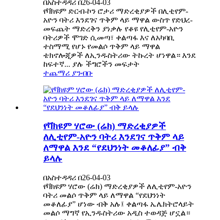
በአስተዳዳሪ በ26-04-03
የቫክዩም ድርብ-ኮን ሮታሪ ማድረቂያዎች በሊቲየም-
አዮን ባትሪ እንደገና ጥቅም ላይ ማዋል ውስጥ የድህረ-
መፍጨት ማድረቅን ያነቃሉ የቆዩ የሊቲየም-አዮን
ባትሪዎች ሞገድ ሲመጣ፣ ቀልጣፋ እና ለአካባቢ
ተስማሚ የሆኑ የመልሶ ጥቅም ላይ ማዋል
ቴክኖሎጂዎች ለኢንዱስትሪው ትኩረት ሆነዋል። እንደ
ከፍተኛ... ያሉ ችግሮችን መፍታት
ተጨማሪ ያንብቡ
የቫክዩም ሃሮው (ሬክ) ማድረቂያዎች
ለሊቲየም-አዮን ባትሪ እንደገና ጥቅም ላይ
ለማዋል እንደ “የደህንነት መቆለፊያ” ብቅ
ይላሉ
በአስተዳዳሪ በ26-04-03
የቫክዩም ሃሮው (ሬክ) ማድረቂያዎች ለሊቲየም-አዮን
ባትሪ መልሶ ጥቅም ላይ ለማዋል “የደህንነት
መቆለፊያ” ሆነው ብቅ አሉ፤ ቀልጣፋ ኤሌክትሮላይት
መልሶ ማግኛ የኢንዱስትሪው አዲስ ተወዳጅ ሆኗል።