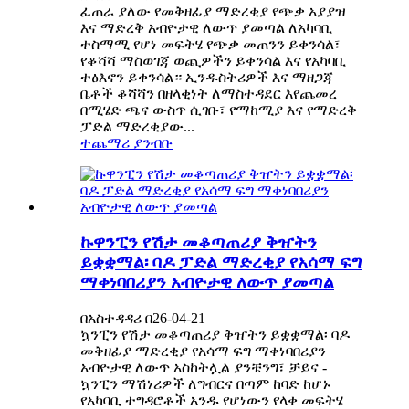
ፈጠራ ያለው የመቅዘፊያ ማድረቂያ የጭቃ አያያዝ
እና ማድረቅ አብዮታዊ ለውጥ ያመጣል ለአካባቢ
ተስማሚ የሆነ መፍትሄ የጭቃ መጠንን ይቀንሳል፣
የቆሻሻ ማስወገጃ ወጪዎችን ይቀንሳል እና የአካባቢ
ተፅእኖን ይቀንሳል። ኢንዱስትሪዎች እና ማዘጋጃ
ቤቶች ቆሻሻን በዘላቂነት ለማስተዳደር እየጨመረ
በሚሄድ ጫና ውስጥ ሲገቡ፣ የማከሚያ እና የማድረቅ
ፓድል ማድረቂያው...
ተጨማሪ ያንብቡ
ኩዋንፒን የሽታ መቆጣጠሪያ ቅዠትን
ይቋቋማል፡ ባዶ ፓድል ማድረቂያ የአሳማ ፍግ
ማቀነባበሪያን አብዮታዊ ለውጥ ያመጣል
በአስተዳዳሪ በ26-04-21
ኳንፒን የሽታ መቆጣጠሪያ ቅዠትን ይቋቋማል፡ ባዶ
መቅዘፊያ ማድረቂያ የአሳማ ፍግ ማቀነባበሪያን
አብዮታዊ ለውጥ አስከትሏል ያንቼንግ፣ ቻይና -
ኳንፒን ማሽነሪዎች ለግብርና በጣም ከባድ ከሆኑ
የአካባቢ ተግዳሮቶች አንዱ የሆነውን የላቀ መፍትሄ