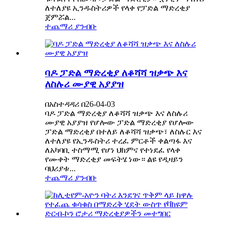
ለተለያዩ ኢንዱስትሪዎች የላቀ የፓድል ማድረቂያ
ጀምሯል...
ተጨማሪ ያንብቡ
ባዶ ፓድል ማድረቂያ ለቆሻሻ ዝቃጭ እና
ለስሉሪ ሙያዊ አያያዝ
በአስተዳዳሪ በ26-04-03
ባዶ ፓድል ማድረቂያ ለቆሻሻ ዝቃጭ እና ለስሉሪ
ሙያዊ አያያዝ የሆሎው ፓድል ማድረቂያ የሆሎው
ፓድል ማድረቂያ በተለይ ለቆሻሻ ዝቃጭ፣ ለስሉር እና
ለተለያዩ የኢንዱስትሪ ተረፈ ምርቶች ቀልጣፋ እና
ለአካባቢ ተስማሚ የሆነ ህክምና የተነደፈ የላቀ
የሙቀት ማድረቂያ መፍትሄ ነው። ልዩ የዲዛይን
ባህሪያቱ...
ተጨማሪ ያንብቡ