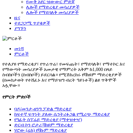
የሙቅ አየር ዝውውር ምድጃ
ሌሎች የማድረቂያ መሳሪያዎች
ሌሎች የማደባለቅ መሳሪያዎች
ዜና
ተደጋጋሚ ጥያቄዎች
ያግኙን
መነሻ
ምርቶች
የተለያዩ የማድረቂያ፣ የጥራጥሬ፣ የመፍጨት፣ የማደባለቅ፣ የማተኮር እና
የማውጣት መሳሪያዎች አመታዊ የማምረት አቅም ከ1,000 በላይ
ስብስቦችን (ስብስቦች) ይደርሳል። የሚሽከረከሩ የቫክዩም ማድረቂያዎች
(በመስታወት የተሸፈኑ እና የማይዝግ ብረት ዓይነቶች) ልዩ ጥቅሞች
አሏቸው።
የምርት ምድቦች
ባዶ/መንታ-ዘንግ ፓድል ማድረቂያ
ከፍተኛ ፍጥነት ያለው ሴንትሪፉጋል የሚረጭ ማድረቂያ
የግፊት ስፕሬይ ማድረቂያ (ማቀዝቀዣ)
ድርብ ኮን ሮታሪ ቫክዩም ማድረቂያ
ሃሮው (ሬክ) የቫኩም ማድረቂያ