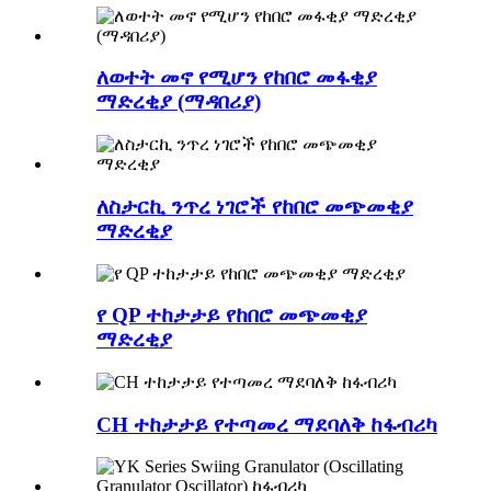
ለወተት መኖ የሚሆን የከበሮ መፋቂያ
ማድረቂያ (ማዳበሪያ)
ለስታርኪ ንጥረ ነገሮች የከበሮ መጭመቂያ
ማድረቂያ
የ QP ተከታታይ የከበሮ መጭመቂያ
ማድረቂያ
CH ተከታታይ የተጣመረ ማደባለቅ ከፋብሪካ