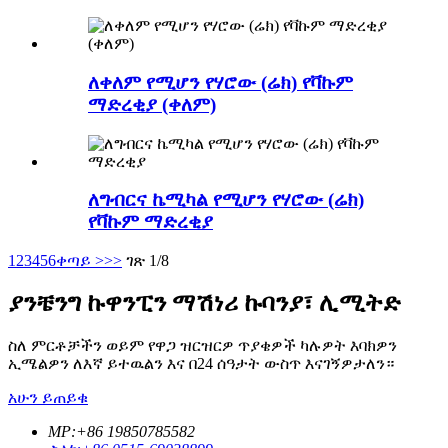
ለቀለም የሚሆን የሃሮው (ሬክ) የቫኩም
ማድረቂያ (ቀለም)
ለግብርና ኬሚካል የሚሆን የሃሮው (ሬክ)
የቫኩም ማድረቂያ
1
2
3
4
5
6
ቀጣይ >
>>
ገጽ 1/8
ያንቼንግ ኩዋንፒን ማሽነሪ ኩባንያ፣ ሊሚትድ
ስለ ምርቶቻችን ወይም የዋጋ ዝርዝርዎ ጥያቄዎች ካሉዎት እባክዎን
ኢሜልዎን ለእኛ ይተዉልን እና በ24 ሰዓታት ውስጥ እናገኝዎታለን።
አሁን ይጠይቁ
MP:+86 19850785582