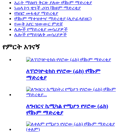
አራት ማዕዘን ቅርጽ ያለው የቫኩም ማድረቂያ
ነጠላ ኮን ዊንች ሪባን ቫክዩም ማድረቂያ
የከበሮ መፋቂያ ማድረቂያ
የቫኩም ማቀዝቀዣ ማድረቂያ (ሊዮፊላይዘር)
የሙቅ አየር ዝውውር ምድጃ
ሌሎች የማድረቂያ መሳሪያዎች
ሌሎች የማደባለቅ መሳሪያዎች
የምርት አገናኝ
ለፕሮባዮቲክስ የሃሮው (ሬክ) የቫኩም
ማድረቂያ
ለግብርና ኬሚካል የሚሆን የሃሮው (ሬክ)
የቫኩም ማድረቂያ