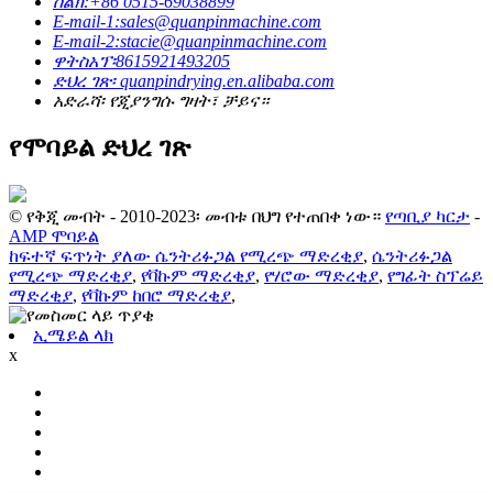
ስልክ:+86 0515-69038899
E-mail-1:sales@quanpinmachine.com
E-mail-2:stacie@quanpinmachine.com
ዋትስአፕ፡8615921493205
ድህረ ገጽ፡ quanpindrying.en.alibaba.com
አድራሻ፡ የጂያንግሱ ግዛት፣ ቻይና።
የሞባይል ድህረ ገጽ
© የቅጂ መብት - 2010-2023፡ መብቱ በህግ የተጠበቀ ነው።
የጣቢያ ካርታ
-
AMP ሞባይል
ከፍተኛ ፍጥነት ያለው ሴንትሪፉጋል የሚረጭ ማድረቂያ
,
ሴንትሪፉጋል
የሚረጭ ማድረቂያ
,
የቫኩም ማድረቂያ
,
የሃሮው ማድረቂያ
,
የግፊት ስፕሬይ
ማድረቂያ
,
የቫኩም ከበሮ ማድረቂያ
,
ኢሜይል ላክ
x