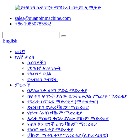
sales@quanpinmachine.com
+86 19850785582
English
መነሻ
የእኛ ታሪክ
ኩባንያችን
የደንበኛ አገልግሎት
የኩባንያ ባህል
የፋብሪካ ጉብኝት
ምርቶች
ባዶ/መንታ-ዘንግ ፓድል ማድረቂያ
ከፍተኛ ፍጥነት ያለው ሴንትሪፉጋል የሚረጭ ማድረቂያ
የግፊት ስፕሬይ ማድረቂያ (ማቀዝቀዣ)
ድርብ ኮን ሮታሪ ቫክዩም ማድረቂያ
ሃሮው (ሬክ) የቫኩም ማድረቂያ
አራት ማዕዘን ቅርጽ ያለው የቫኩም ማድረቂያ
ነጠላ ኮን ዊንች ሪባን ቫክዩም ማድረቂያ
የከበሮ መፋቂያ ማድረቂያ
የቫኩም ማቀዝቀዣ ማድረቂያ (ሊዮፊላይዘር)