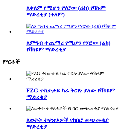
ለቀለም የሚሆን የሃሮው (ሬክ) የቫኩም
ማድረቂያ (ቀለም)
ለምግብ ተጨማሪ የሚሆን የሃሮው (ሬክ)
የቫክዩም ማድረቂያ
ምርቶች
FZG ተከታታይ ካሬ ቅርጽ ያለው የቫክዩም
ማድረቂያ
ለወተት ተዋጽኦዎች የከበሮ መጭመቂያ
ማድረቂያ