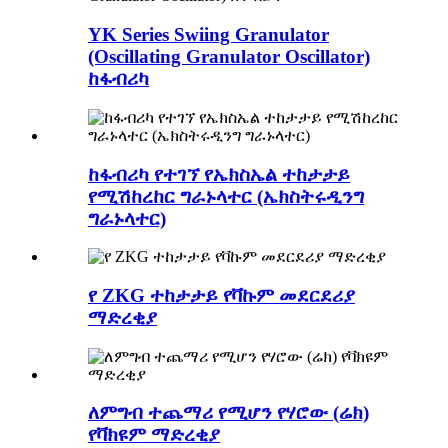
YK Series Swiing Granulator
(Oscillating Granulator Oscillator)
ከፋብሪካ
ከፋብሪካ የተገኘ የኤክስኤል ተከታታይ
የሚሽከረከር ግራኑላተር (ኤክስትሩዲንግ
ግራኑላተር)
የ ZKG ተከታታይ የቫኩም መደርደሪያ
ማድረቂያ
ለምግብ ተጨማሪ የሚሆን የሃሮው (ሬክ)
የቫክዩም ማድረቂያ