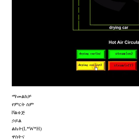
ማመልከቻ
የምርት ስም
ቮልቴጅ
ኃይል
ልኬት(L*W*H)
ዋስትና