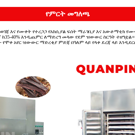
የምርት መግለጫ
ወገጃ እና የሙቀት የተረጋጋ የአክሲያል ፍሰት ማራገቢያ እና አውቶማቲክ 
 ከ35-40% እንዲጨምር ለማድረግ መላው የደም ዝውውር ስርዓት ተዘግቷል።
 የሞቀ አየር ዝውውር ማድረቂያ ምድጃ በዓለም ላይ የላቀ ደረጃ ላይ እንዲደ