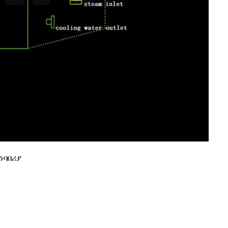
ነባበሪያ