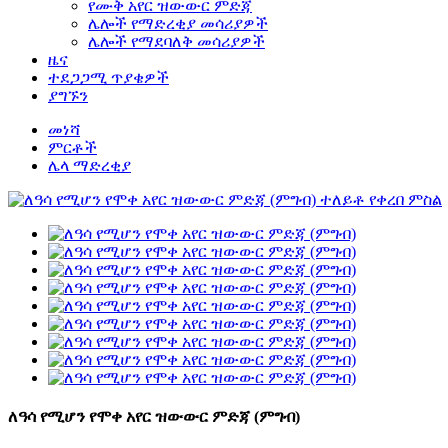
የሙቅ አየር ዝውውር ምድጃ
ሌሎች የማድረቂያ መሳሪያዎች
ሌሎች የማደባለቅ መሳሪያዎች
ዜና
ተደጋጋሚ ጥያቄዎች
ያግኙን
መነሻ
ምርቶች
ሌላ ማድረቂያ
ለዓሳ የሚሆን የሞቀ አየር ዝውውር ምድጃ (ምግብ)