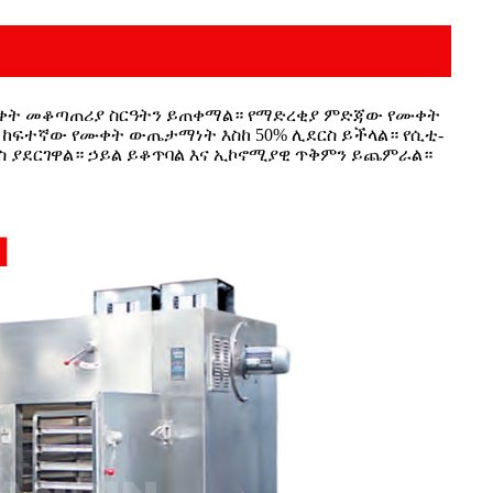
የሙቀት መቆጣጠሪያ ስርዓትን ይጠቀማል። የማድረቂያ ምድጃው የሙቀት
 ከፍተኛው የሙቀት ውጤታማነት እስከ 50% ሊደርስ ይችላል። የሲቲ-
ርስ ያደርገዋል። ኃይል ይቆጥባል እና ኢኮኖሚያዊ ጥቅምን ይጨምራል።