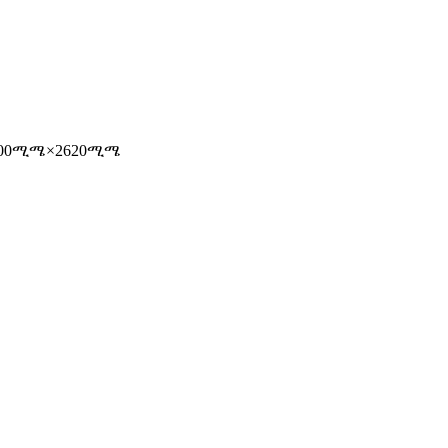
2200ሚሜ×2620ሚሜ