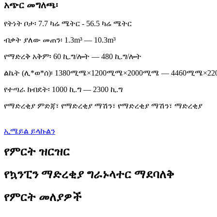
አጭር መግለጫ፡
የትነት ቦታ፡ 7.7 ካሬ ሜትር - 56.5 ካሬ ሜትር
ብቃት ያለው መጠን፡ 1.3m³ — 10.3m³
የማድረቅ አቅም፡ 60 ኪ.ግ/ሎት — 480 ኪ.ግ/ሎት
ልኬት (ሊ*ወ*ሰ)፡ 1380ሚሜ×1200ሚሜ×2000ሚሜ — 4460ሚሜ×
የተጣራ ክብደት፡ 1000 ኪ.ግ — 2300 ኪ.ግ
የማድረቂያ ምድጃ፣ የማድረቂያ ማሽን፣ የማድረቂያ ማሽን፣ ማድረቂያ
ኢሜይል ይላኩልን
የምርት ዝርዝር
የኳንፒን ማድረቂያ ግራኑላተር ማደባለቅ
የምርት መለያዎች