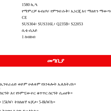
1580 ኪ.ግ.
የማምረቻ ፋብሪካ፣ የምግብ ሱቅ፣ ኢነርጂ እና ማዕድን ማውጣ
CE
SUS304፣ SUS316L፣ Q235B፣ S22053
ሲቲ-ሲአይ
1 ስብስብ
መግቢያ
ቅ ኢንፍራሬድ ወይም ሁለቱም የእንፋሎት ኤሌክትሪክ።
።
ር ስርዓት እና የኮምፒውተር ቁጥጥር ስርዓት ሲጠየቅ።
15kW፣ ትክክለኛ ፍጆታ፡ 5-8kW/h።
ዎን ትዕዛዝ ሲሰጥ ያመልክቱ።