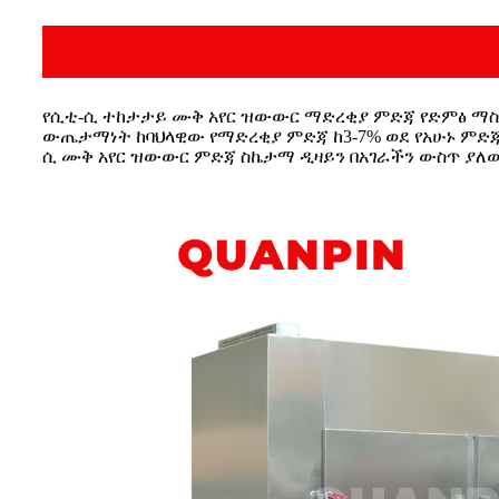
የሲቲ-ሲ ተከታታይ ሙቅ አየር ዝውውር ማድረቂያ ምድጃ የድምፅ ማስ
ውጤታማነት ከባህላዊው የማድረቂያ ምድጃ ከ3-7% ወደ የአሁኑ ምድጃ
ሲ ሙቅ አየር ዝውውር ምድጃ ስኬታማ ዲዛይን በአገራችን ውስጥ ያለው