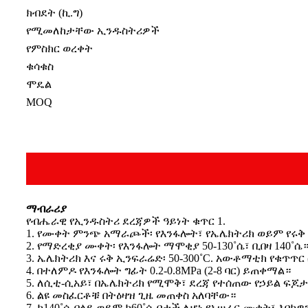
ክብደት (ኪ.ግ)
የሚመለከታቸው ኢንዱስትሪዎች
የምስክር ወረቀት
ቁሳቁስ
ሞዴል
MOQ
ማብራሪያ
የብሔራዊ የኢንዱስትሪ ደረጃዎች ዓይነት ቁጥር 1.
1. የሙቀት ምንጭ አማራጮች፡ የእንፋሎት፣ የኤሌክትሪክ ወይም የሩ
2. የማድረቂያ ሙቀት፡ የእንፋሎት ማሞቂያ 50-130˚ሴ፣ ቢበዛ 140˚ሴ
3. ኤሌክትሪክ እና ሩቅ ኢንፍራሬድ፡ 50-300˚C. አውቶማቲክ የቁጥጥ
4. በተለምዶ የእንፋሎት ግፊት 0.2-0.8MPa (2-8 ባር) ይጠቀማል።
5. ለሲቲ-ሲአይ፣ በኤሌክትሪክ የሚሞቅ፣ ደረጃ የተሰጠው የኃይል ፍጆታ፡ 
6. ልዩ መስፈርቶቹ በትዕዛዝ ጊዜ መጠቀስ አለባቸው።
7. ከ140˚ሴ በላይ ወይም ከ60˚ሴ በታች ለሆነ የአሠራር ሙቀት፣ እባክ