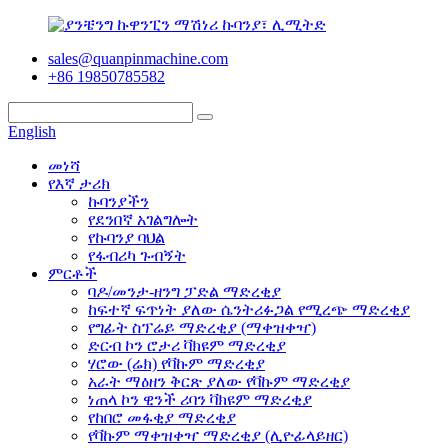
sales@quanpinmachine.com
+86 19850785582
English
መነሻ
የእኛ ታሪክ
ኩባንያችን
የደንበኛ አገልግሎት
የኩባንያ ባህል
የፋብሪካ ጉብኝት
ምርቶች
ባዶ/መንታ-ዘንግ ፓድል ማድረቂያ
ከፍተኛ ፍጥነት ያለው ሴንትሪፉጋል የሚረጭ ማድረቂያ
የግፊት ስፕሬይ ማድረቂያ (ማቀዝቀዣ)
ድርብ ኮን ሮታሪ ቫክዩም ማድረቂያ
ሃሮው (ሬክ) የቫኩም ማድረቂያ
አራት ማዕዘን ቅርጽ ያለው የቫኩም ማድረቂያ
ነጠላ ኮን ዊንች ሪባን ቫክዩም ማድረቂያ
የከበሮ መፋቂያ ማድረቂያ
የቫኩም ማቀዝቀዣ ማድረቂያ (ሊዮፊላይዘር)