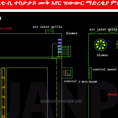
ሲቲ-ሲ ተከታታይ ሙቅ አየር ዝውውር ማድረቂያ ም