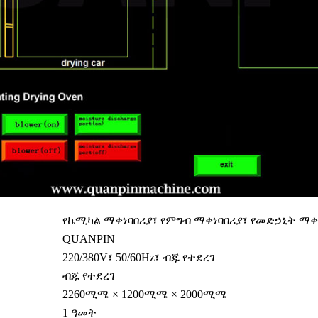
የኬሚካል ማቀነባበሪያ፣ የምግብ ማቀነባበሪያ፣ የመድኃኒት ማቀ
QUANPIN
220/380V፣ 50/60Hz፣ ብጁ የተደረገ
ብጁ የተደረገ
2260ሚሜ × 1200ሚሜ × 2000ሚሜ
1 ዓመት