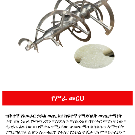
የሥራ መርህ
ዝቅተኛ የአሠራር ኃይል ወጪ እና ከፍተኛ የማደባለቅ ውጤታማነት
ቀጥ ያለ ነጠላ-ሾጣጣ ሪባን ማደባለቅ ማድረቂያ በሞተር የሚነዳ ነው።
ዲዛይኑ ልዩ ነው። በሞተሩ የሚነዳው ጠመዝማዛ ቁሳቁሱን ለማንሳት
የሚያገለግል ሲሆን ለመቁረጥ የተለየ የኃይል ፍጆታ የለም። በተለይም