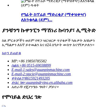
የግፊት ስፕሬይ ማድረቂያ (ማቀዝቀዣ)
ለእንቁላል (ደም)...
ያንቼንግ ኩዋንፒን ማሽነሪ ኩባንያ፣ ሊሚትድ
ስለ ምርቶቻችን ወይም የዋጋ ዝርዝርዎ ጥያቄዎች ካሉዎት እባክዎን
ኢሜልዎን ለእኛ ይተዉልን እና በ24 ሰዓታት ውስጥ እናገኝዎታለን።
አሁን ይጠይቁ
MP:+86 19850785582
ስልክ:+86 0515-69038899
E-mail-1:sales@quanpinmachine.com
E-mail-2:stacie@quanpinmachine.com
ዋትስአፕ፡8615921493205
ድህረ ገጽ፡ quanpindrying.en.alibaba.com
አድራሻ፡ የጂያንግሱ ግዛት፣ ቻይና።
የሞባይል ድህረ ገጽ