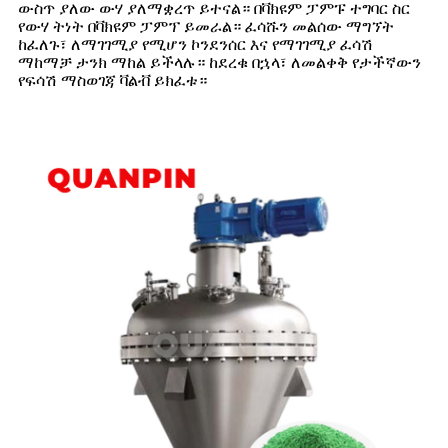
ውስጥ ያለው ውሃ ያለማቋረጥ ይተናል። በቫክዩም ፓምፑ ተግባር ስር
የውሃ ትነት በቫክዩም ፓምፕ ይመራል። ፈሳሹን መልሰው ማግኘት
ከፈለጉ፣ ለማገገሚያ የሚሆን ኮንደንሰር እና የማገገሚያ ፈሳሽ
ማከማቻ ታንክ ማከል ይችላሉ። ከደረቁ በኋላ፣ ለመልቀቅ የታችኛውን
የፍሳሽ ማስወገጃ ቫልቭ ይክፈቱ።