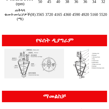
50
45
40
38
36
36
34
32
(rpm)
ጠቅላላ
ቁመት
መሳሪያዎች(H)
3565
3720
4165
4360
4590
4920
5160
5520
(ሜ)
የፍሰት ዲያግራም
ማመልከቻ