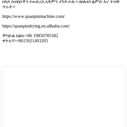
በላይ ስብስቦችን የመድረስ አቅምን ያካትታሉ። በበለጸገ ልምድ እና ጥብቅ
ጥራት።
https://www.quanpinmachine.com/
https://quanpindrying.en.alibaba.com/
ሞባይል ስልክ:+86 19850785582
ዋትአፕ፡+8615921493205