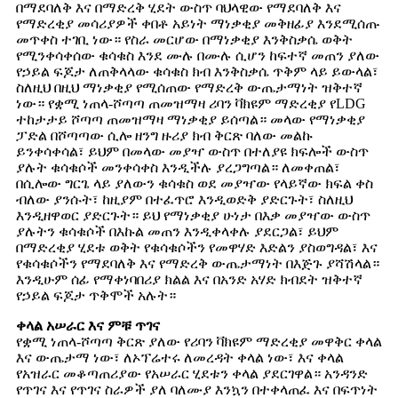
በማደባለቅ እና በማድረቅ ሂደት ውስጥ ባህላዊው የማደባለቅ እና
የማድረቂያ መሳሪያዎች ቀበቶ አይነት ማነቃቂያ መቅዘፊያ እንደሚሰጡ
መጥቀስ ተገቢ ነው። የስራ መርሆው በማነቃቂያ እንቅስቃሴ ወቅት
የሚንቀሳቀሰው ቁሳቁስ እንደ ሙሉ በሙሉ ሲሆን ከፍተኛ መጠን ያለው
የኃይል ፍጆታ ለጠቅላላው ቁሳቁስ ክብ እንቅስቃሴ ጥቅም ላይ ይውላል፣
ስለዚህ በዚህ ማነቃቂያ የሚሰጠው የማድረቅ ውጤታማነት ዝቅተኛ
ነው። የቋሚ ነጠላ-ሾጣጣ ጠመዝማዛ ሪባን ቫክዩም ማድረቂያ የLDG
ተከታታይ ሾጣጣ ጠመዝማዛ ማነቃቂያ ይሰጣል። መላው የማነቃቂያ
ፓድል በሾጣጣው ሲሎ ዘንግ ዙሪያ ክብ ቅርጽ ባለው መልኩ
ይንቀሳቀሳል፣ ይህም በመላው መያዣ ውስጥ በተለያዩ ክፍሎች ውስጥ
ያሉት ቁሳቁሶች መንቀሳቀስ እንዲችሉ ያረጋግጣል። ለመቀጠል፣
በሲሎው ግርጌ ላይ ያለውን ቁሳቁስ ወደ መያዣው የላይኛው ክፍል ቀስ
ብለው ያንሱት፣ ከዚያም በተፈጥሮ እንዲወድቅ ያድርጉት፣ ስለዚህ
እንዲዘዋወር ያድርጉት። ይህ የማነቃቂያ ሁነታ በእቃ መያዣው ውስጥ
ያሉትን ቁሳቁሶች በእኩል መጠን እንዲቀላቀሉ ያደርጋል፣ ይህም
በማድረቂያ ሂደቱ ወቅት የቁሳቁሶችን የመዋሃድ እድልን ያስወግዳል፣ እና
የቁሳቁሶችን የማደባለቅ እና የማድረቅ ውጤታማነት በእጅጉ ያሻሽላል።
እንዲሁም ሰፊ የማቀነባበሪያ ክልል እና በአንድ አሃድ ክብደት ዝቅተኛ
የኃይል ፍጆታ ጥቅሞች አሉት።
ቀላል አሠራር እና ምቹ ጥገና
የቋሚ ነጠላ-ሾጣጣ ቅርጽ ያለው የሪባን ቫክዩም ማድረቂያ መዋቅር ቀላል
እና ውጤታማ ነው፣ ለኦፕሬተሩ ለመረዳት ቀላል ነው፣ እና ቀላል
የአዝራር መቆጣጠሪያው የአሠራር ሂደቱን ቀላል ያደርገዋል። አንዳንድ
የጥገና እና የጥገና ስራዎች ያለ ባለሙያ እንኳን በተቀላጠፈ እና በፍጥነት