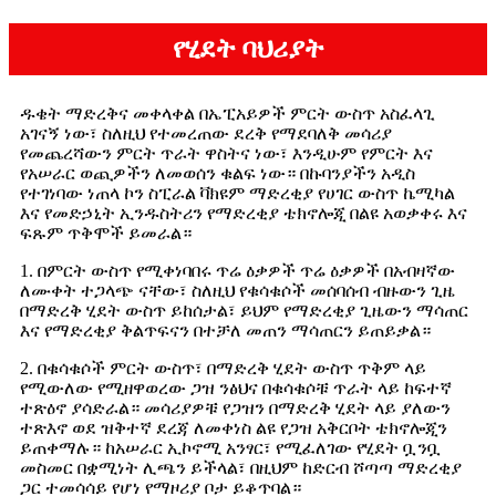
የሂደት ባህሪያት
ዱቄት ማድረቅና መቀላቀል በኤፒአይዎች ምርት ውስጥ አስፈላጊ
አገናኝ ነው፣ ስለዚህ የተመረጠው ደረቅ የማደባለቅ መሳሪያ
የመጨረሻውን ምርት ጥራት ዋስትና ነው፣ እንዲሁም የምርት እና
የአሠራር ወጪዎችን ለመወሰን ቁልፍ ነው። በኩባንያችን አዲስ
የተገነባው ነጠላ ኮን ስፒራል ቫክዩም ማድረቂያ የሀገር ውስጥ ኬሚካል
እና የመድኃኒት ኢንዱስትሪን የማድረቂያ ቴክኖሎጂ በልዩ አወቃቀሩ እና
ፍጹም ጥቅሞች ይመራል።
1. በምርት ውስጥ የሚቀነባበሩ ጥሬ ዕቃዎች ጥሬ ዕቃዎች በአብዛኛው
ለሙቀት ተጋላጭ ናቸው፣ ስለዚህ የቁሳቁሶች መሰባሰብ ብዙውን ጊዜ
በማድረቅ ሂደት ውስጥ ይከሰታል፣ ይህም የማድረቂያ ጊዜውን ማሳጠር
እና የማድረቂያ ቅልጥፍናን በተቻለ መጠን ማሳጠርን ይጠይቃል።
2. በቁሳቁሶች ምርት ውስጥ፣ በማድረቅ ሂደት ውስጥ ጥቅም ላይ
የሚውለው የሚዘዋወረው ጋዝ ንፅህና በቁሳቁሶቹ ጥራት ላይ ከፍተኛ
ተጽዕኖ ያሳድራል። መሳሪያዎቹ የጋዝን በማድረቅ ሂደት ላይ ያለውን
ተጽእኖ ወደ ዝቅተኛ ደረጃ ለመቀነስ ልዩ የጋዝ አቅርቦት ቴክኖሎጂን
ይጠቀማሉ። ከአሠራር ኢኮኖሚ አንፃር፣ የሚፈለገው የሂደት ቧንቧ
መስመር በቋሚነት ሊጫን ይችላል፣ በዚህም ከድርብ ሾጣጣ ማድረቂያ
ጋር ተመሳሳይ የሆነ የማዞሪያ ቦታ ይቆጥባል።