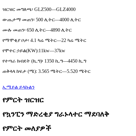
ዝርዝር መግለጫ፡ GLZ500—GLZ4000
ውጤታማ መጠን፡ 500 ሊትር—4000 ሊትር
ሙሉ መጠን፡ 650 ሊትር—4890 ሊትር
የማሞቂያ ቦታ፡ 4.1 ካሬ ሜትር—22 ካሬ ሜትር
የሞተር ኃይል(KW):11kw—37kw
የተጣራ ክብደት (ኪ.ግ)፡ 1350 ኪ.ግ—4450 ኪ.ግ
ጠቅላላ ከፍታ (ሜ): 3.565 ሜትር—5.520 ሜትር
ኢሜይል ይላኩልን
የምርት ዝርዝር
የኳንፒን ማድረቂያ ግራኑላተር ማደባለቅ
የምርት መለያዎች