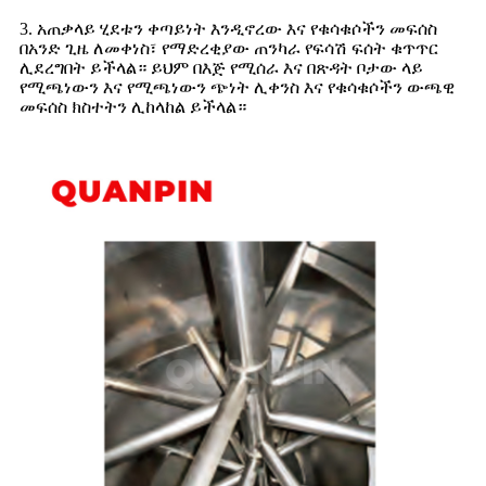
3. አጠቃላይ ሂደቱን ቀጣይነት እንዲኖረው እና የቁሳቁሶችን መፍሰስ
በአንድ ጊዜ ለመቀነስ፣ የማድረቂያው ጠንካራ የፍሳሽ ፍሰት ቁጥጥር
ሊደረግበት ይችላል። ይህም በእጅ የሚሰራ እና በጽዳት ቦታው ላይ
የሚጫነውን እና የሚጫነውን ጭነት ሊቀንስ እና የቁሳቁሶችን ውጫዊ
መፍሰስ ክስተትን ሊከላከል ይችላል።