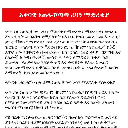
አቀባዊ ነጠላ-ሾጣጣ ሪባን ማድረቂያ
ቀጥ ያለ ነጠላ-ሾጣጣ ሪባን ማድረቂያ ማድረቂያ ማድረቂያ፣ መፍጫ
እና የዱቄት ድብልቅን የሚያካትት ባለብዙ ተግባር ሙሉ በሙሉ የተዘጋ
ቋሚ የቫክዩም ማድረቂያ መሳሪያ ነው። የማድረቅ ብቃቱ ከተመሳሳይ
ዝርዝር መግለጫ ካለው "ድርብ ኮን ሮታሪ ቫክዩም ማድረቂያ" ከ3-5
እጥፍ ነው። በዋናነት በመድኃኒት፣ በኬሚካል፣ በፀረ-ተባይ፣ በምግብ እና
በሌሎች ኢንዱስትሪዎች ውስጥ ዱቄትን ለማድረቅ ጥቅም ላይ
ይውላል። የጠቅላላውን ሂደት ዝግ እና ቀጣይነት ያለው አሠራር
ተግባራዊ ማድረግ ይችላል። ከላይ በተጠቀሱት ኢንዱስትሪዎች ውስጥ
ለማድረቅ ተመራጭ መሳሪያ ነው።
የምርት ዝርዝሮች ስለ ቋሚ ነጠላ-ሾጣጣ ሪባን ማደባለቅ ማድረቂያ።
ቀጥ ያለ ነጠላ-ሾጣጣዊ የሪባን ቫክዩም ማድረቂያ የሾጣጣ ቅርጽ ያለው
የመርከቧ አካል፣ ከላይኛው ክፍል ላይ ያለውን ድራይቭ ክፍል፣
በማዕከላዊው ዘንግ ላይ ያሉትን ሄሊካል ቢላዎች እና ከታች ያለውን
የፍሳሽ ማስወገጃ ቫልቭ ያካትታል።
የሽብልቅ ማነቃቂያው ጠጣር ነገሮችን በመርከቧ ግድግዳ ላይ ወደ ላይ
ያንቀሳቅሳል፣ ከዚያም (በስበት ኃይል ምክንያት) ወደ ኮንስ ታችኛው
ክፍል ይወርዳል። በተጨማሪም በዚህ ሂደት ውስጥ ጠንካራ ቅንጣቶች