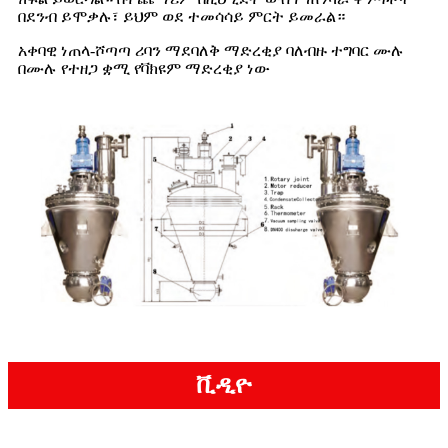
በደንብ ይሞቃሉ፣ ይህም ወደ ተመሳሳይ ምርት ይመራል።
አቀባዊ ነጠላ-ሾጣጣ ሪባን ማደባለቅ ማድረቂያ ባለብዙ ተግባር ሙሉ
በሙሉ የተዘጋ ቋሚ የቫክዩም ማድረቂያ ነው
ቪዲዮ