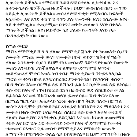
ሊጠናቀቁ ይችላሉ። የማፍሰሻ ጉድጓዶቹ በቀላሉ ሊስተካከሉ እና
ለተንቀሳቃሹ ዊንች ሊጠበቁ ይችላሉ፣ ይህም ውስብስብ በሆነ መንገድ
ሳይፈታ ሊጠናቀቅ ይችላል። መሳሪያዎቹ ጥቂት የሚለብሱ ክፍሎች
አሏቸው፣ እና እንደ ተሸካሚ ሳጥን ያሉ የመንዳት አሃድ በሲሎው አናት
ላይ ተቀምጧል። ተጠቃሚው በጥገና ወቅት መላውን አሃድ በቀላሉ
ማላቀቅ ይችላል፣ እና በላይኛው ላይ ያለው የመንዳት አሃድ ቦታ
በአንጻራዊነት ብዙ ነው።
የሥራ መርህ
ማሽኑ የማሞቂያ ሾጣጣ ያለው የማሞቂያ ጃኬት የተገጠመለት ሲሆን
የሙቀት ምንጩ ሙቅ ውሃ፣ የሙቀት ዘይት ወይም ዝቅተኛ ግፊት
ያለው እንፋሎት ሲሆን ይህም የኮኑ ውስጠኛ ግድግዳ የተወሰነ የሙቀት
መጠን እንዲይዝ ያስችለዋል። ተለዋዋጭ-ድግግሞሽ ፍጥነት
መቆጣጠሪያ ሞተር ነጠላ-ክብ ቀበቶ ማነቃቂያውን በትይዩ ሄሊካል
ማርሽ መቀነሻ በኩል እንዲሽከረከር ያንቀሳቅሳል፣ የእንስሳት ቁሱም
በኮን ቅርጽ ባለው በርሜል ላይ ይሽከረከራል እና ከታች ወደ ላይ ይነሳል።
ቁሱ ወደ ከፍተኛ ነጥብ ከደረሰ በኋላ በራስ-ሰር ወደ ሽክርክሪቱ መሃል
ይፈስሳል እና ወደ ሽክርክሪቱ መሃል ይመለሳል። በኮን ቅርጽ ባለው
በርሜል ግርጌ ላይ፣ አጠቃላይ ሂደቱ ቁሱ በኮን ቅርጽ ባለው በርሜል
ውስጥ እንዲሞቅ ያስገድደዋል፣ አንጻራዊ ኮንቬክሽን እና ማደባለቅ፣ እና
ሙቀቱ በቁሱ ውስጥ ይሰራጫል፣ ስለዚህ ቁሱ ሁሉን አቀፍ መደበኛ
ያልሆነ የመቀያየር እንቅስቃሴ ያደርጋል፣ እና ቁሱ ከነጠላ ጠመዝማዛ
ቀበቶ እና በርሜሉ ጋር ተመሳሳይ ነው። ከፍተኛ ድግግሞሽ የሙቀት
ዝውውር በአጭር ጊዜ ውስጥ የማሞቂያ እና የማድረቅ ውጤት
ለማግኘት በግድግዳው ወለል ላይ ይከናወናል። በዚህም ምክንያት፣ በቁሱ