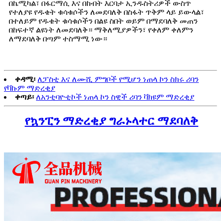
በኬሚካል፣ በፋርማሲ እና በከብት እርባታ ኢንዱስትሪዎች ውስጥ
የተለያዩ የዱቄት ቁሳቁሶችን ለመደባለቅ በስፋት ጥቅም ላይ ይውላል፣
በተለይም የዱቄት ቁሳቁሶችን በልዩ ስበት ወይም በማደባለቅ መጠን
በከፍተኛ ልዩነት ለመደባለቅ። ማቅለሚያዎችን፣ የቀለም ቀለምን
ለማደባለቅ በጣም ተስማሚ ነው።
ቀዳሚ፡
ለፓስቲ እና ለሙሺ ምግቦች የሚሆን ነጠላ ኮን ስክሩ ሪባን
የቫኩም ማድረቂያ
ቀጣይ፡
ለአንቲባዮቲኮች ነጠላ ኮን ስዊች ሪባን ቫክዩም ማድረቂያ
የኳንፒን ማድረቂያ ግራኑላተር ማደባለቅ