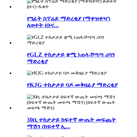
የግፊት ስፕሬይ ማድረቂያ (ማቀዝቀዣ)
ለወተት (ቡና...
የGLZ ተከታታይ ቋሚ ነጠላ-ሾጣጣ ሪባን
ማድረቂያ
የKJG ተከታታይ ባዶ መቅዘፊያ ማድረቂያ
30ቢ ተከታታይ ከፍተኛ ውጤት መፍጨት
ማሽን (ከፍተኛ ኢ...