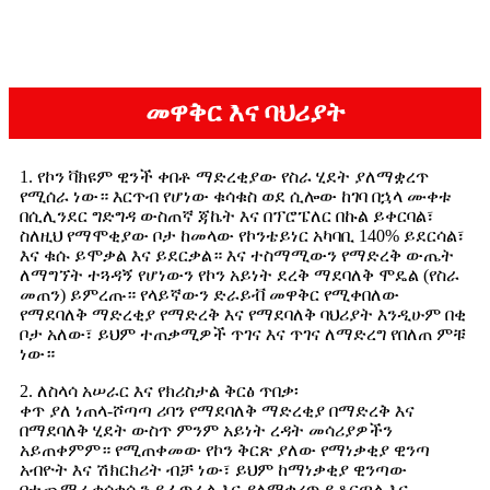
መዋቅር እና ባህሪያት
1. የኮን ቫክዩም ዊንች ቀበቶ ማድረቂያው የስራ ሂደት ያለማቋረጥ
የሚሰራ ነው። እርጥብ የሆነው ቁሳቁስ ወደ ሲሎው ከገባ በኋላ ሙቀቱ
በሲሊንደር ግድግዳ ውስጠኛ ጃኬት እና በፕሮፔለር በኩል ይቀርባል፣
ስለዚህ የማሞቂያው ቦታ ከመላው የኮንቴይነር አካባቢ 140% ይደርሳል፣
እና ቁሱ ይሞቃል እና ይደርቃል። እና ተስማሚውን የማድረቅ ውጤት
ለማግኘት ተጓዳኝ የሆነውን የኮን አይነት ደረቅ ማደባለቅ ሞዴል (የስራ
መጠን) ይምረጡ። የላይኛውን ድራይቭ መዋቅር የሚቀበለው
የማደባለቅ ማድረቂያ የማድረቅ እና የማደባለቅ ባህሪያት እንዲሁም በቂ
ቦታ አለው፣ ይህም ተጠቃሚዎች ጥገና እና ጥገና ለማድረግ የበለጠ ምቹ
ነው።
2. ለስላሳ አሠራር እና የክሪስታል ቅርፅ ጥበቃ፡
ቀጥ ያለ ነጠላ-ሾጣጣ ሪባን የማደባለቅ ማድረቂያ በማድረቅ እና
በማደባለቅ ሂደት ውስጥ ምንም አይነት ረዳት መሳሪያዎችን
አይጠቀምም። የሚጠቀመው የኮን ቅርጽ ያለው የማነቃቂያ ዊንጣ
አብዮት እና ሽክርክሪት ብቻ ነው፣ ይህም ከማነቃቂያ ዊንጣው
በተጨማሪ ቁሳቁሱን ይፈጥራል እና ያለማቋረጥ ይቆርጣል እና