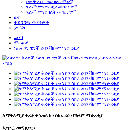
የሙቅ አየር ዝውውር ምድጃ
ሌሎች የማድረቂያ መሳሪያዎች
ሌሎች የማደባለቅ መሳሪያዎች
ዜና
ተደጋጋሚ ጥያቄዎች
ያግኙን
መነሻ
ምርቶች
ነጠላ ኮን ዊንች ሪባን ቫክዩም ማድረቂያ
ለማቅለሚያ ቅሪቶች ነጠላ ኮን ስክሩ ሪባን ቫክዩም ማድረቂያ
አጭር መግለጫ፡