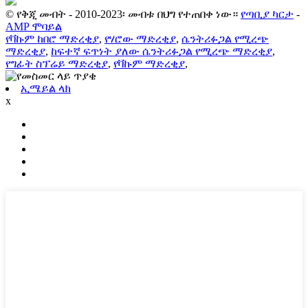
© የቅጂ መብት - 2010-2023፡ መብቱ በህግ የተጠበቀ ነው።
የጣቢያ ካርታ
-
AMP ሞባይል
የቫኩም ከበሮ ማድረቂያ
,
የሃሮው ማድረቂያ
,
ሴንትሪፉጋል የሚረጭ
ማድረቂያ
,
ከፍተኛ ፍጥነት ያለው ሴንትሪፉጋል የሚረጭ ማድረቂያ
,
የግፊት ስፕሬይ ማድረቂያ
,
የቫኩም ማድረቂያ
,
ኢሜይል ላክ
x