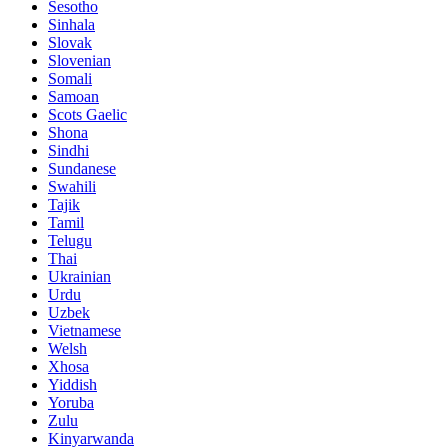
Sesotho
Sinhala
Slovak
Slovenian
Somali
Samoan
Scots Gaelic
Shona
Sindhi
Sundanese
Swahili
Tajik
Tamil
Telugu
Thai
Ukrainian
Urdu
Uzbek
Vietnamese
Welsh
Xhosa
Yiddish
Yoruba
Zulu
Kinyarwanda