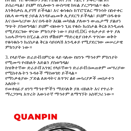
ይሰራጫል፣ ይህም የሲሎውን ውስጣዊ ክፍል ያረጋግጣል። ቁሱ
እንቅስቃሴ ሊያገኝ ይችላል፣ እና ቁሳቁሱ ከፕሮፔለር ማንሳት በስተቀር
በሌላ ውጫዊ ኃይል እንዳይጨመቅ ሊያደርግ ይችላል፣ ይህም በዱቄቱ
እና በመሳሪያው እና በዱቄት እህል መካከል ያለውን ውጤታማ ያልሆነ
ግጭት ያስወግዳል፣ ይህም ብዙውን ጊዜ የቁሱ ክሪስታል ቅርፅ እንዲጠፋ
የሚያደርገው ዋናው ምክንያት ነው። ይህ የLDG ተከታታይ ቀጥ ያለ
ነጠላ-ሾጣጣ ስፒራል ሪባን የቫክዩም ማድረቂያ በቀዶ ጥገናው ወቅት
የቁሳቁሱን ክሪስታል ቅርፅ ሳይበላሽ እንዲቆይ የሚያደርገው መሠረታዊ
ምክንያት ነው።
3. የላይኛው ድራይቭ በምርቱ ላይ ባለው የዘንጉ ማኅተም ምክንያት
የሚመጣ የብክለት እድልን ያስወግዳል፡
ከዝቅተኛው ድራይቭ አንፃር የላይኛውን ድራይቭ በመጠቀም መሣሪያው
የሚከተሉትን ጉዳቶች ማስወገድ ይችላል።
የማነቃቂያው ፓድል ለጽዳትና ለጥገና ልዩ መሳሪያዎች መበታተን
አለበት።
የመቀዘፊያ ዘንግ ማኅተሞችን ማደባለቅ ያለ ብክለት እና የጥራት
ማረጋገጫ እጥረት እውነተኛ ማኅተም ለማግኘት አስቸጋሪ ነው።