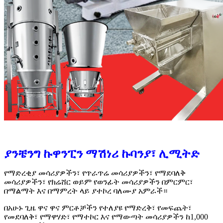
ያንቼንግ ኩዋንፒን ማሽነሪ ኩባንያ፣ ሊሚትድ
የማድረቂያ መሳሪያዎችን፣ የጥራጥሬ መሳሪያዎችን፣ የማደባለቅ
መሳሪያዎችን፣ የክሬሸር ወይም የወንፊት መሳሪያዎችን በምርምር፣
በማልማት እና በማምረት ላይ ያተኮረ ባለሙያ አምራች።
በአሁኑ ጊዜ ዋና ዋና ምርቶቻችን የተለያዩ የማድረቅ፣ የመፍጨት፣
የመደባለቅ፣ የማዋሃድ፣ የማተኮር እና የማውጣት መሳሪያዎችን ከ1,000