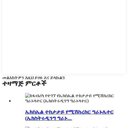
መልእክትዎን እዚህ ይፃፉ እና ይላኩልን
ተዛማጅ ምርቶች
ኤክስኤል ተከታታይ የሚሽከረከር ግራኑሌተር
(ኤክስትሩዲንግ ግራኑ...