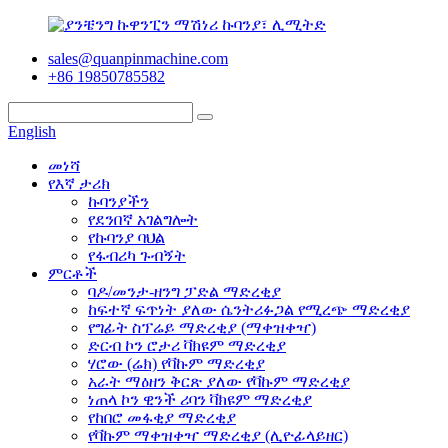
sales@quanpinmachine.com
+86 19850785582
English
መነሻ
የእኛ ታሪክ
ኩባንያችን
የደንበኛ አገልግሎት
የኩባንያ ባህል
የፋብሪካ ጉብኝት
ምርቶች
ባዶ/መንታ-ዘንግ ፓድል ማድረቂያ
ከፍተኛ ፍጥነት ያለው ሴንትሪፉጋል የሚረጭ ማድረቂያ
የግፊት ስፕሬይ ማድረቂያ (ማቀዝቀዣ)
ድርብ ኮን ሮታሪ ቫክዩም ማድረቂያ
ሃሮው (ሬክ) የቫኩም ማድረቂያ
አራት ማዕዘን ቅርጽ ያለው የቫኩም ማድረቂያ
ነጠላ ኮን ዊንች ሪባን ቫክዩም ማድረቂያ
የከበሮ መፋቂያ ማድረቂያ
የቫኩም ማቀዝቀዣ ማድረቂያ (ሊዮፊላይዘር)