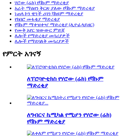
ሃሮው (ሬክ) የቫኩም ማድረቂያ
አራት ማዕዘን ቅርጽ ያለው የቫኩም ማድረቂያ
ነጠላ ኮን ዊንች ሪባን ቫክዩም ማድረቂያ
የከበሮ መፋቂያ ማድረቂያ
የቫኩም ማቀዝቀዣ ማድረቂያ (ሊዮፊላይዘር)
የሙቅ አየር ዝውውር ምድጃ
ሌሎች የማድረቂያ መሳሪያዎች
ሌሎች የማደባለቅ መሳሪያዎች
የምርት አገናኝ
ለፕሮባዮቲክስ የሃሮው (ሬክ) የቫኩም
ማድረቂያ
ለግብርና ኬሚካል የሚሆን የሃሮው (ሬክ)
የቫኩም ማድረቂያ