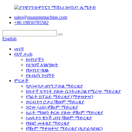
sales@quanpinmachine.com
+86 19850785582
English
መነሻ
የእኛ ታሪክ
ኩባንያችን
የደንበኛ አገልግሎት
የኩባንያ ባህል
የፋብሪካ ጉብኝት
ምርቶች
ባዶ/መንታ-ዘንግ ፓድል ማድረቂያ
ከፍተኛ ፍጥነት ያለው ሴንትሪፉጋል የሚረጭ ማድረቂያ
የግፊት ስፕሬይ ማድረቂያ (ማቀዝቀዣ)
ድርብ ኮን ሮታሪ ቫክዩም ማድረቂያ
ሃሮው (ሬክ) የቫኩም ማድረቂያ
አራት ማዕዘን ቅርጽ ያለው የቫኩም ማድረቂያ
ነጠላ ኮን ዊንች ሪባን ቫክዩም ማድረቂያ
የከበሮ መፋቂያ ማድረቂያ
የቫኩም ማቀዝቀዣ ማድረቂያ (ሊዮፊላይዘር)