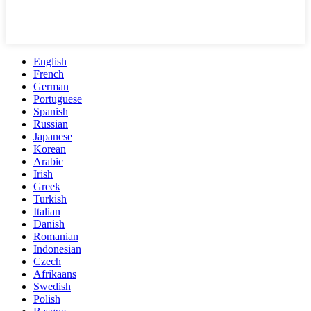
English
French
German
Portuguese
Spanish
Russian
Japanese
Korean
Arabic
Irish
Greek
Turkish
Italian
Danish
Romanian
Indonesian
Czech
Afrikaans
Swedish
Polish