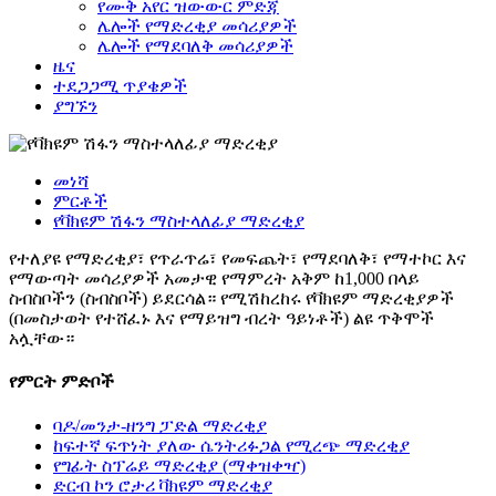
የሙቅ አየር ዝውውር ምድጃ
ሌሎች የማድረቂያ መሳሪያዎች
ሌሎች የማደባለቅ መሳሪያዎች
ዜና
ተደጋጋሚ ጥያቄዎች
ያግኙን
መነሻ
ምርቶች
የቫክዩም ሽፋን ማስተላለፊያ ማድረቂያ
የተለያዩ የማድረቂያ፣ የጥራጥሬ፣ የመፍጨት፣ የማደባለቅ፣ የማተኮር እና
የማውጣት መሳሪያዎች አመታዊ የማምረት አቅም ከ1,000 በላይ
ስብስቦችን (ስብስቦች) ይደርሳል። የሚሽከረከሩ የቫክዩም ማድረቂያዎች
(በመስታወት የተሸፈኑ እና የማይዝግ ብረት ዓይነቶች) ልዩ ጥቅሞች
አሏቸው።
የምርት ምድቦች
ባዶ/መንታ-ዘንግ ፓድል ማድረቂያ
ከፍተኛ ፍጥነት ያለው ሴንትሪፉጋል የሚረጭ ማድረቂያ
የግፊት ስፕሬይ ማድረቂያ (ማቀዝቀዣ)
ድርብ ኮን ሮታሪ ቫክዩም ማድረቂያ