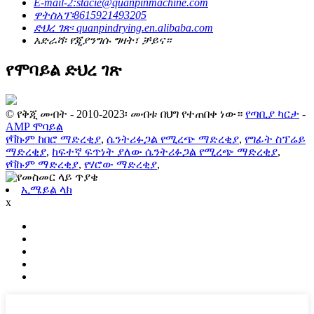
E-mail-2:stacie@quanpinmachine.com
ዋትስአፕ፡8615921493205
ድህረ ገጽ፡ quanpindrying.en.alibaba.com
አድራሻ፡ የጂያንግሱ ግዛት፣ ቻይና።
የሞባይል ድህረ ገጽ
© የቅጂ መብት - 2010-2023፡ መብቱ በህግ የተጠበቀ ነው።
የጣቢያ ካርታ
-
AMP ሞባይል
የቫኩም ከበሮ ማድረቂያ
,
ሴንትሪፉጋል የሚረጭ ማድረቂያ
,
የግፊት ስፕሬይ
ማድረቂያ
,
ከፍተኛ ፍጥነት ያለው ሴንትሪፉጋል የሚረጭ ማድረቂያ
,
የቫኩም ማድረቂያ
,
የሃሮው ማድረቂያ
,
ኢሜይል ላክ
x