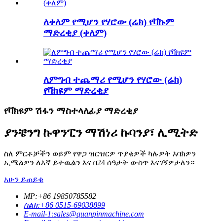
ለቀለም የሚሆን የሃሮው (ሬክ) የቫኩም
ማድረቂያ (ቀለም)
ለምግብ ተጨማሪ የሚሆን የሃሮው (ሬክ)
የቫክዩም ማድረቂያ
የቫክዩም ሽፋን ማስተላለፊያ ማድረቂያ
ያንቼንግ ኩዋንፒን ማሽነሪ ኩባንያ፣ ሊሚትድ
ስለ ምርቶቻችን ወይም የዋጋ ዝርዝርዎ ጥያቄዎች ካሉዎት እባክዎን
ኢሜልዎን ለእኛ ይተዉልን እና በ24 ሰዓታት ውስጥ እናገኝዎታለን።
አሁን ይጠይቁ
MP:+86 19850785582
ስልክ:+86 0515-69038899
E-mail-1:sales@quanpinmachine.com