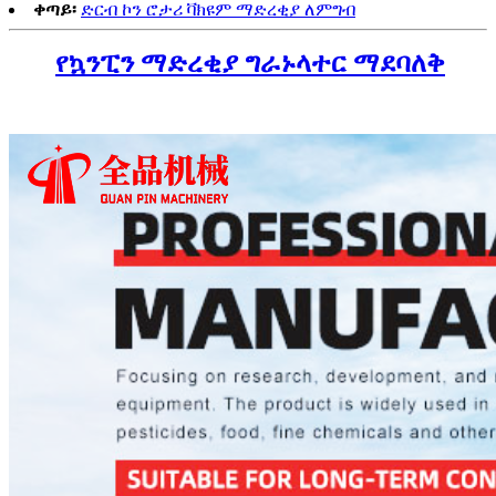
ቀጣይ፡
ድርብ ኮን ሮታሪ ቫክዩም ማድረቂያ ለምግብ
የኳንፒን ማድረቂያ ግራኑላተር ማደባለቅ