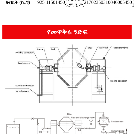
ክብደት (ኪ.ግ)
925
1150
1450
2170
2350
3100
4600
5450
ዓ.ም.
ዓ.ም.
የመዋቅሩ ንድፍ