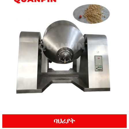
ባህሪያት