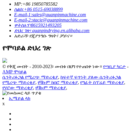
MP:+86 19850785582
ስልክ:+86 0515-69038899
E-mail-1:sales@quanpinmachine.com
E-mail-2:stacie@quanpinmachine.com
ዋትስአፕ፡8615921493205
ድህረ ገጽ፡ quanpindrying.en.alibaba.com
አድራሻ፡ የጂያንግሱ ግዛት፣ ቻይና።
የሞባይል ድህረ ገጽ
© የቅጂ መብት - 2010-2023፡ መብቱ በህግ የተጠበቀ ነው።
የጣቢያ ካርታ
-
AMP ሞባይል
ሴንትሪፉጋል የሚረጭ ማድረቂያ
,
ከፍተኛ ፍጥነት ያለው ሴንትሪፉጋል
የሚረጭ ማድረቂያ
,
የቫኩም ከበሮ ማድረቂያ
,
የግፊት ስፕሬይ ማድረቂያ
,
የሃሮው ማድረቂያ
,
የቫኩም ማድረቂያ
,
ኢሜይል ላክ
x