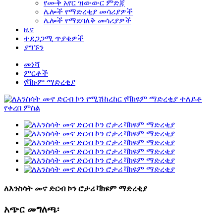
የሙቅ አየር ዝውውር ምድጃ
ሌሎች የማድረቂያ መሳሪያዎች
ሌሎች የማደባለቅ መሳሪያዎች
ዜና
ተደጋጋሚ ጥያቄዎች
ያግኙን
መነሻ
ምርቶች
የቫኩም ማድረቂያ
ለእንስሳት መኖ ድርብ ኮን ሮታሪ ቫክዩም ማድረቂያ
አጭር መግለጫ፡