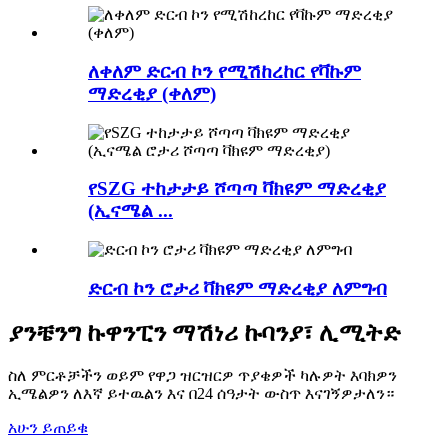
ለቀለም ድርብ ኮን የሚሽከረከር የቫኩም
ማድረቂያ (ቀለም)
የSZG ተከታታይ ሾጣጣ ቫክዩም ማድረቂያ
(ኢናሜል ...
ድርብ ኮን ሮታሪ ቫክዩም ማድረቂያ ለምግብ
ያንቼንግ ኩዋንፒን ማሽነሪ ኩባንያ፣ ሊሚትድ
ስለ ምርቶቻችን ወይም የዋጋ ዝርዝርዎ ጥያቄዎች ካሉዎት እባክዎን
ኢሜልዎን ለእኛ ይተዉልን እና በ24 ሰዓታት ውስጥ እናገኝዎታለን።
አሁን ይጠይቁ