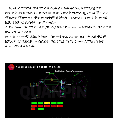
1. ዘይት ለማሞቅ ጥቅም ላይ ሲውል፣ አውቶማቲክ የማያቋርጥ
የሙቀት መቆጣጠሪያ ይጠቀሙ። ለማድረቅ የባዮሎጂ ምርቶችን እና
ማዕድን ማውጫዎችን መጠቀም ይቻላል። የአሠራር የሙቀት መጠኑ
ከ20-160 ℃ ሊስተካከል ይችላል።
2. ከተለመደው ማድረቂያ ጋር ሲነጻጸር የሙቀት ቅልጥፍናው በ2 እጥፍ
ከፍ ያለ ይሆናል።
ሙቀቱ ቀጥተኛ ያልሆነ ነው። ስለዚህ ጥሬ እቃው ሊበከል አይችልም።
ከጂኤምፒ (GMP) መስፈርት ጋር የሚስማማ ነው። ለማጠብ እና
ለመጠገን ቀላል ነው።