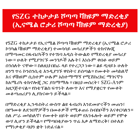
የSZG ተከታታይ ሾጣጣ ቫክዩም ማድረቂያ
(ኢናሜል ሮታሪ ሾጣጣ ቫክዩም ማድረቂያ)
የSZG ተከታታይ የኢናሜል ሾጣጣ ቫክዩም ማድረቂያ (ኢናሜል ሮታሪ
ኮንካል ቫክዩም ማድረቂያ) ተመሳሳይ መሳሪያዎችን ቴክኖሎጂ
በማጣመር በፋብሪካችን የተገነባ አዲስ ትውልድ የማድረቂያ መሳሪያ
ነው። ሁለት የሚያገናኙ መንገዶች አሉት፤ እነሱም ቀበቶ ወይም
ሰንሰለት ናቸው። ስለዚህ በስራ ላይ የተረጋጋ ነው። ልዩ ዲዛይኑ ሁለት
ዘንግ ጥሩ ኮንሰንሲቲ እንዲያገኙ ዋስትና ይሰጣል። የሙቀት መካከለኛ
እና የቫክዩም ሲስተም ሁሉም አስተማማኝ የሚሽከረከር ማገናኛን
ከአሜሪካ ቴክኖሎጂ ጋር ያስማማሉ። በዚህ መሰረት፣ SZG-Aንም
አዘጋጅተናል። የስቴፕልስ ፍጥነት ለውጥ እና የማያቋርጥ የሙቀት
መቆጣጠሪያን ሊያከናውን ይችላል።
በማድረቂያ ኢንዱስትሪ ውስጥ ልዩ ፋብሪካ እንደመሆናችን መጠን፣
በየዓመቱ ለደንበኞቻችን በመቶዎች የሚቆጠሩ ስብስቦችን እናቀርባለን።
ስለ ሥራ መካከለኛ፣ የሙቀት ዘይት ወይም የእንፋሎት ወይም የሞቀ
ውሃ ሊሆን ይችላል። የማጣበቂያውን ጥሬ እቃ ለማድረቅ፣ በተለይ
የማነቃቂያ ሳህን ቋት ነድፈናል።