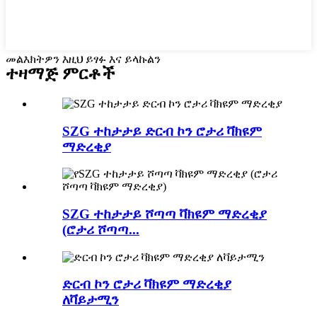
መልእክትዎን እዚህ ይፃፉ እና ይላኩልን
ተዛማጅ ምርቶች
SZG ተከታታይ ድርብ ኮን ሮታሪ ቫክዩም
ማድረቂያ
SZG ተከታታይ ሾጣጣ ቫክዩም ማድረቂያ
(ሮታሪ ሾጣጣ...
ድርብ ኮን ሮታሪ ቫክዩም ማድረቂያ
ለቫይታሚን