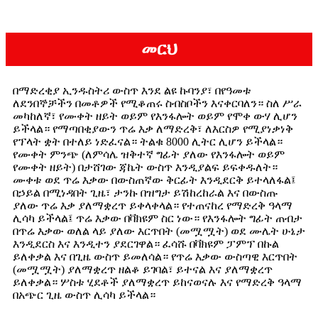
መርህ
በማድረቂያ ኢንዱስትሪ ውስጥ እንደ ልዩ ኩባንያ፣ በየዓመቱ
ለደንበኞቻችን በመቶዎች የሚቆጠሩ ስብስቦችን እናቀርባለን። ስለ ሥራ
መካከለኛ፣ የሙቀት ዘይት ወይም የእንፋሎት ወይም የሞቀ ውሃ ሊሆን
ይችላል። የማጣበቂያውን ጥሬ እቃ ለማድረቅ፣ ለእርስዎ የሚያነቃነቅ
የፕላት ቋት በተለይ ነድፈናል። ትልቁ 8000 ሊትር ሊሆን ይችላል።
የሙቀት ምንጭ (ለምሳሌ ዝቅተኛ ግፊት ያለው የእንፋሎት ወይም
የሙቀት ዘይት) በታሸገው ጃኬት ውስጥ እንዲያልፍ ይፍቀዱለት።
ሙቀቱ ወደ ጥሬ እቃው በውስጠኛው ቅርፊት እንዲደርቅ ይተላለፋል፤
በኃይል በሚነዳበት ጊዜ፣ ታንኩ በዝግታ ይሽከረከራል እና በውስጡ
ያለው ጥሬ እቃ ያለማቋረጥ ይቀላቀላል። የተጠናከረ የማድረቅ ዓላማ
ሊሳካ ይችላል፤ ጥሬ እቃው በቫክዩም ስር ነው። የእንፋሎት ግፊት ጠብታ
በጥሬ እቃው ወለል ላይ ያለው እርጥበት (መሟሟት) ወደ ሙሌት ሁኔታ
እንዲደርስ እና እንዲተን ያደርገዋል። ፈሳሹ በቫክዩም ፓምፕ በኩል
ይለቀቃል እና በጊዜ ውስጥ ይመለሳል። የጥሬ እቃው ውስጣዊ እርጥበት
(መሟሟት) ያለማቋረጥ ዘልቆ ይገባል፣ ይተናል እና ያለማቋረጥ
ይለቀቃል። ሦስቱ ሂደቶች ያለማቋረጥ ይከናወናሉ እና የማድረቅ ዓላማ
በአጭር ጊዜ ውስጥ ሊሳካ ይችላል።