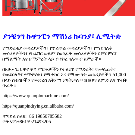
ያንቼንግ ኩዋንፒን ማሽነሪ ኩባንያ፣ ሊሚትድ
የማድረቂያ መሳሪያዎችን፣ የጥራጥሬ መሳሪያዎችን፣ የማደባለቅ
መሳሪያዎችን፣ የክሬሸር ወይም የወንፊት መሳሪያዎችን በምርምር፣
በማልማት እና በማምረት ላይ ያተኮረ ባለሙያ አምራች።
በአሁኑ ጊዜ ዋና ዋና ምርቶቻችን የተለያዩ የማድረቅ፣ የመፍጨት፣
የመደባለቅ፣ የማዋሃድ፣ የማተኮር እና የማውጣት መሳሪያዎችን ከ1,000
በላይ ስብስቦችን የመድረስ አቅምን ያካትታሉ። በበለጸገ ልምድ እና ጥብቅ
ጥራት።
https://www.quanpinmachine.com/
https://quanpindrying.en.alibaba.com/
ሞባይል ስልክ:+86 19850785582
ዋትአፕ፡+8615921493205