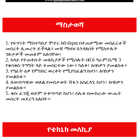
ማስታወሻ
1. የፍጥነት ማስተካከያ ሞተር ከ0-6rpm በተጠቃሚው መስፈርቶች
መሰረት ሊመረጥ ይችላል። መቼ ማዘዝ እንዳለበት የሚከተሉት
ገጽታዎች መጠቆም አለባቸው፡
2. ከላይ የተጠቀሱት መለኪያዎች የሚሰሉት በ0.6 ግራም/ሴሜ 3
የቁሳቁስ ጥግግት ላይ ተመስርተው ነው። ካለቀ፣ እባክዎን ያመልክቱ።
3. የግፊት ዕቃ የምስክር ወረቀት የሚያስፈልግ ከሆነ፣ እባክዎን
ያመልክቱ።
4. ለውስጣዊው ወለል የመስታወት ሽፋን አስፈላጊ ከሆነ፣ እባክዎን
ያመልክቱ።
5. ቁሱ ፈንጂ ወይም ተቀጣጣይ ከሆነ፣ ስሌቱ በሙከራው ውጤት
መሰረት መደረግ አለበት።
የቴክኒክ መለኪያ