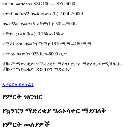
ዝርዝር መግለጫ፡ SZG100 — SZG5000
የታንክ ውስጠኛ ክፍል መጠን (L): 100L-5000L
ከፍተኛው የመጫኛ አቅም(L): 50L-2500L
የሞተር ኃይል (kw): 0.75kw-15kw
የሚሽከረከር ቁመት(ሚሜ): 1810ሚሜ-4180ሚሜ
የተጣራ ክብደት፡ 925 ኪ.ግ-6000 ኪ.ግ
የቫኩም ማድረቂያ፣ የማድረቂያ ማሽን፣ ሮታሪ ማድረቂያ፣ የሚሽከረከር
የቫኩም ማድረቂያ፣ ድርብ ኮን ማድረቂያ
ኢሜይል ይላኩልን
የምርት ዝርዝር
የኳንፒን ማድረቂያ ግራኑላተር ማደባለቅ
የምርት መለያዎች