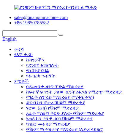
sales@quanpinmachine.com
+86 19850785582
English
መነሻ
የእኛ ታሪክ
ኩባንያችን
የደንበኛ አገልግሎት
የኩባንያ ባህል
የፋብሪካ ጉብኝት
ምርቶች
ባዶ/መንታ-ዘንግ ፓድል ማድረቂያ
ከፍተኛ ፍጥነት ያለው ሴንትሪፉጋል የሚረጭ ማድረቂያ
የግፊት ስፕሬይ ማድረቂያ (ማቀዝቀዣ)
ድርብ ኮን ሮታሪ ቫክዩም ማድረቂያ
ሃሮው (ሬክ) የቫኩም ማድረቂያ
አራት ማዕዘን ቅርጽ ያለው የቫኩም ማድረቂያ
ነጠላ ኮን ዊንች ሪባን ቫክዩም ማድረቂያ
የከበሮ መፋቂያ ማድረቂያ
የቫኩም ማቀዝቀዣ ማድረቂያ (ሊዮፊላይዘር)