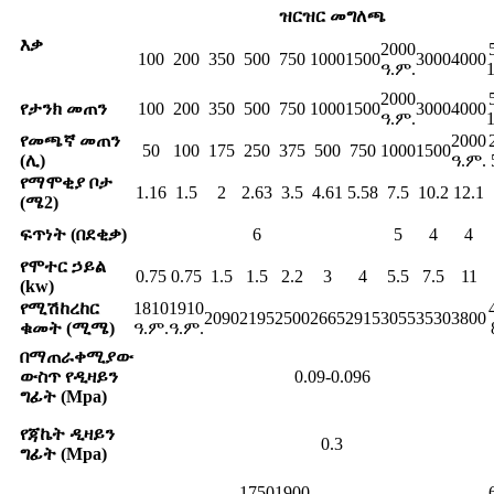
ዝርዝር መግለጫ
እቃ
2000
100
200
350
500
750
1000
1500
3000
4000
ዓ.ም.
2000
የታንክ መጠን
100
200
350
500
750
1000
1500
3000
4000
ዓ.ም.
የመጫኛ መጠን
2000
50
100
175
250
375
500
750
1000
1500
(ሊ)
ዓ.ም.
የማሞቂያ ቦታ
1.16
1.5
2
2.63
3.5
4.61
5.58
7.5
10.2
12.1
(ሜ2)
ፍጥነት (በደቂቃ)
6
5
4
4
የሞተር ኃይል
0.75
0.75
1.5
1.5
2.2
3
4
5.5
7.5
11
(kw)
የሚሽከረከር
1810
1910
2090
2195
2500
2665
2915
3055
3530
3800
ቁመት (ሚሜ)
ዓ.ም.
ዓ.ም.
በማጠራቀሚያው
ውስጥ የዲዛይን
0.09-0.096
ግፊት (Mpa)
የጃኬት ዲዛይን
0.3
ግፊት (Mpa)
1750
1900