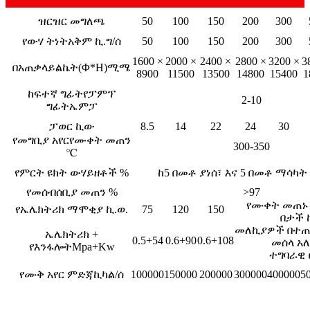
ዝርዝር መግለጫ
50
100
150
200
300
የውሃ ትነት
አቅም ኪ.ግ/ሰ
50
100
150
200
300
1600 ×
2000 ×
2400 ×
2800 ×
3200 ×
3
በአጠቃላይ
ልኬት(Φ*H)ሚሜ
8900
11500
13500
14800
15400
1
ከፍተኛ ግፊት
የፓምፕ
2-10
ግፊት
ኤምፓ
ፓወር ኪው
8.5
14
22
24
30
የመግቢያ አየር
የሙቀት መጠን
300-350
℃
የምርት ዩክት ውሃ
ይዘቶች %
ከ5 በመቶ ያነሰ፣ እና 5 በመቶ ማሳካት
የመሰብሰቢያ መጠን %
>97
የሙቀት መጠኑ ከ
የኤሌክትሪክ ማሞቂያ ኪ.ወ.
75
120
150
በታች 
መለኪያዎች በተ
ኤሌክትሪክ +
0.5+54
0.6+90
0.6+108
መሰላ አ
የእንፋሎት
Mpa+Kw
ተግባራዊ 
የሙቅ አየር ምድጃ
ኪካል/ሰ
100000
150000
200000
300000
400000
5