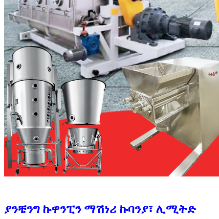
ያንቼንግ ኩዋንፒን ማሽነሪ ኩባንያ፣ ሊሚትድ