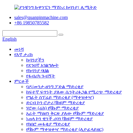
sales@quanpinmachine.com
+86 19850785582
English
መነሻ
የእኛ ታሪክ
ኩባንያችን
የደንበኛ አገልግሎት
የኩባንያ ባህል
የፋብሪካ ጉብኝት
ምርቶች
ባዶ/መንታ-ዘንግ ፓድል ማድረቂያ
ከፍተኛ ፍጥነት ያለው ሴንትሪፉጋል የሚረጭ ማድረቂያ
የግፊት ስፕሬይ ማድረቂያ (ማቀዝቀዣ)
ድርብ ኮን ሮታሪ ቫክዩም ማድረቂያ
ሃሮው (ሬክ) የቫኩም ማድረቂያ
አራት ማዕዘን ቅርጽ ያለው የቫኩም ማድረቂያ
ነጠላ ኮን ዊንች ሪባን ቫክዩም ማድረቂያ
የከበሮ መፋቂያ ማድረቂያ
የቫኩም ማቀዝቀዣ ማድረቂያ (ሊዮፊላይዘር)