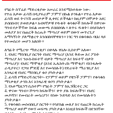
የግፊት ስፕሬይ ማድረቂያው አሠራር እንደሚከተለው ነው-
የጥሬ እቃው ፈሳሽ በዲያፍራም ፓምፕ በኩል ይገፋል። የጥሬ እቃው
ፈሳሽ ወደ ትናንሽ ጠብታዎች ሊቀየር ይችላል። ከዚያም በሞቃት አየር
ይሰበሰብና ይወድቃል። አብዛኛዎቹ የዱቄት ቁሳቁሶች ክፍሎች ከዋናው
ግንብ የታችኛው ክፍል መውጫ ይሰበሰባሉ። ለጥሩ ዱቄት፣ በሳይክሎን
መለያያ እና በጨርቅ ከረጢት ማጣሪያ ወይም በውሃ መጥረጊያ
አማካኝነት ያለማቋረጥ እንሰበስባቸዋለን። ነገር ግን በቁሳቁሱ ባህሪ ላይ
የተመሰረተ መሆን አለበት።
ለግፊት የሚረጭ ማድረቂያ፣ በቀላሉ የቤሎ ሲስተም አለው፡
1. የአየር ማስገቢያ ስርዓት የአየር ማጣሪያ (እንደ ቅድመ እና ፖስት
ማጣሪያ እና ንዑስ-ከፍተኛ ብቃት ማጣሪያ እና ከፍተኛ ብቃት
ማጣሪያ)፣ የአየር ማሞቂያ (እንደ ኤሌክትሪክ ማሞቂያ፣ የእንፋሎት
ራዲያተር፣ የጋዝ ምድጃ እና የመሳሰሉት) የድራፍት ማራገቢያ እና
አንጻራዊ የአየር ማስገቢያ ቱቦ ያካትታል።
2. ፈሳሽ የማድረሻ ስርዓት፡- የፓምፕ ወይም የዊንች ፓምፕ፣ የቁሳቁስ
ማነቃቂያ ታንክ እና አንጻራዊ ቱቦን ያካትታል።
3. የአቶሚዚንግ ሲስተም፡ የግፊት ፓምፕ ከኢንቨርተር ጋር
4. ዋናው ግንብ። ሾጣጣ ክፍሎችን፣ ቀጥ ያሉ ክፍሎችን፣ የአየር
መዶሻን፣ የመብራት መሳሪያን፣ የሰው ጉድጓድ እና የመሳሰሉትን
ያካትታል።
5. የቁሳቁስ መሰብሰቢያ ስርዓት። የሳይክል መለያ እና የጨርቅ ከረጢት
ማጣሪያ ወይም የውሃ መፍጫ ያካትታል። እነዚህ ክፍሎች በደንበኛው