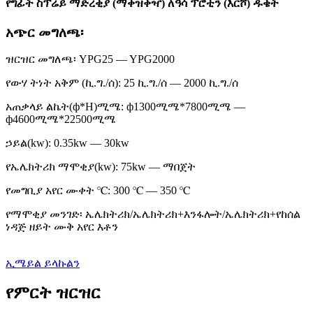
የግፊት ስፕሬይ ማድረቂያ (ማቀዝቀዣ) ለዓሳ ፕሮቲን (እርሾ) ዱቄት
አጭር መግለጫ፡
ዝርዝር መግለጫ፡ YPG25 — YPG2000
የውሃ ትነት አቅም (ኪ.ግ./ሰ): 25 ኪ.ግ./ሰ — 2000 ኪ.ግ./ሰ
አጠቃላይ ልኬት(ф*H)ሚሜ: ф1300ሚሜ*7800ሚሜ —
ф4600ሚሜ*22500ሚሜ
ኃይል(kw): 0.35kw — 30kw
የኤሌክትሪክ ማሞቂያ(kw): 75kw — ማበጀት
የመግቢያ አየር ሙቀት ℃: 300 ℃ — 350 ℃
የማሞቂያ መንገድ፡ ኤሌክትሪክ/ኤሌክትሪክ+እንፋሎት/ኤሌክትሪክ+የከሰል
ነዳጅ ዘይት ሙቅ አየር እቶን
ኢሜይል ይላኩልን
የምርት ዝርዝር