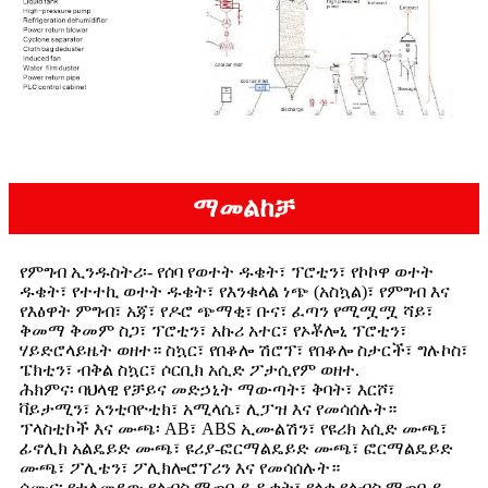
ማመልከቻ
የምግብ ኢንዱስትሪ፡- የሰባ የወተት ዱቄት፣ ፕሮቲን፣ የኮኮዋ ወተት
ዱቄት፣ የተተኪ ወተት ዱቄት፣ የእንቁላል ነጭ (አስኳል)፣ የምግብ እና
የእፅዋት ምግብ፣ አጃ፣ የዶሮ ጭማቂ፣ ቡና፣ ፈጣን የሚሟሟ ሻይ፣
ቅመማ ቅመም ስጋ፣ ፕሮቲን፣ አኩሪ አተር፣ የኦቾሎኒ ፕሮቲን፣
ሃይድሮላይዜት ወዘተ። ስኳር፣ የበቆሎ ሽሮፕ፣ የበቆሎ ስታርች፣ ግሉኮስ፣
ፔክቲን፣ ብቅል ስኳር፣ ሶርቢክ አሲድ ፖታሲየም ወዘተ.
ሕክምና፡ ባህላዊ የቻይና መድኃኒት ማውጣት፣ ቅባት፣ እርሾ፣
ቫይታሚን፣ አንቲባዮቲክ፣ አሚላሴ፣ ሊፓዝ እና የመሳሰሉት።
ፕላስቲኮች እና ሙጫ፡ AB፣ ABS ኢሙልሽን፣ የዩሪክ አሲድ ሙጫ፣
ፊኖሊክ አልዴይድ ሙጫ፣ ዩሪያ-ፎርማልዴይድ ሙጫ፣ ፎርማልዴይድ
ሙጫ፣ ፖሊቴን፣ ፖሊክሎሮፕሪን እና የመሳሰሉት።
ሳሙና፡ የተለመደው የልብስ ማጠቢያ ዱቄት፣ የላቀ የልብስ ማጠቢያ