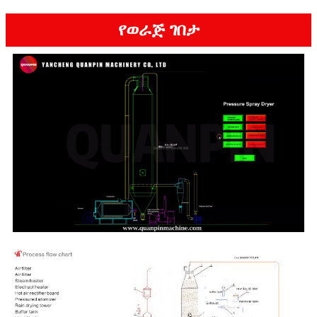
የወራጅ ገበታ