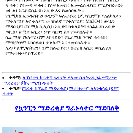
ዱቄት፣ የሳሙና ዱቄት፣ የሶዳ አመድ፣ ኢሙልሲፋየር፣ የሚያብረቀርቅ
ወኪል፣ ኦርቶፎስፈሪክ አሲድ እና የመሳሰሉት።
የኬሚካል ኢንዱስትሪ፡ ሶዲየም ፍሎራይድ (ፖታሲየም)፣ የአልካላይን
ማቅለሚያ እና ቀለም፣ መካከለኛ ማቅለሚያ፣ Mn3O4፣ ውህድ
ማዳበሪያ፣ ፎርሚክ ሲሊሲክ አሲድ፣ ካቴላይት፣ የሰልፈሪክ አሲድ
ወኪል፣ አሚኖ አሲድ፣ ነጭ ካርቦን እና የመሳሰሉት።
ሴራሚክ፡ የአሉሚኒየም ኦክሳይድ፣ የሴራሚክ ንጣፍ ቁሳቁስ፣
ማግኒዥየም ኦክሳይድ፣ ታልኩም እና የመሳሰሉት።
ሌላ፡ ካልሞጋስትሪን፣ ሂም ክሎራይድ፣ ስቴሪክ አሲድ ወኪል እና
የማቀዝቀዣ ስፕሬይ።
ቀዳሚ፡
ለፕሮቲን ከፍተኛ ፍጥነት ያለው ሴንትሪፉጋል የሚረጭ
ማድረቂያ (ቫይታሚን) ዱቄት
ቀጣይ፡
የግፊት ስፕሬይ ማድረቂያ (ማቀዝቀዣ) ለእንቁላል (ደም)
ዱቄት
የኳንፒን ማድረቂያ ግራኑላተር ማደባለቅ