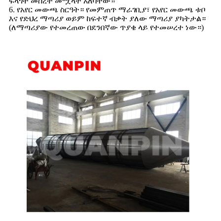
ፍላጎት መሰረት መሟላት አለባቸው።
6. የአየር መውጫ ስርዓት። የመምጠጥ ማራገቢያ፣ የአየር መውጫ ቱቦ
እና የድህረ ማጣሪያ ወይም ከፍተኛ ብቃት ያለው ማጣሪያ ያካትታል።
(ለማጣሪያው የተመረጠው በደንበኛው ጥያቄ ላይ የተመሠረተ ነው።)