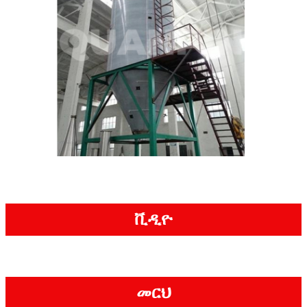
ቪዲዮ
መርህ