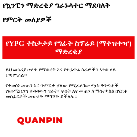
የኳንፒን ማድረቂያ ግራኑላተር ማደባለቅ
የምርት መለያዎች
የYPG ተከታታይ የግፊት ስፕሬይ (ማቀዝቀዣ)
ማድረቂያ
ይህ መሳሪያ ሁለት የማድረቅ እና የጥራጥሬ ስራዎችን አንድ ላይ
ያጣምራል።
የተወሰነ መጠን እና ጥምርታ ያለው የሚፈለገው የኳስ ቅንጣቶች
የአቶሚዚንግ ቀዳዳውን ግፊት፣ ፍሰት እና መጠን ለማስተካከል በሂደቱ
መስፈርቶች መሠረት ማግኘት ይችላሉ።