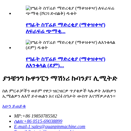
የግፊት ስፕሬይ ማድረቂያ (ማቀዝቀዣ)
ለፍራፍሬ ጭማቂ...
የግፊት ስፕሬይ ማድረቂያ (ማቀዝቀዣ)
ለእንቁላል (ደም)...
ያንቼንግ ኩዋንፒን ማሽነሪ ኩባንያ፣ ሊሚትድ
ስለ ምርቶቻችን ወይም የዋጋ ዝርዝርዎ ጥያቄዎች ካሉዎት እባክዎን
ኢሜልዎን ለእኛ ይተዉልን እና በ24 ሰዓታት ውስጥ እናገኝዎታለን።
አሁን ይጠይቁ
MP:+86 19850785582
ስልክ:+86 0515-69038899
E-mail-1:sales@quanpinmachine.com