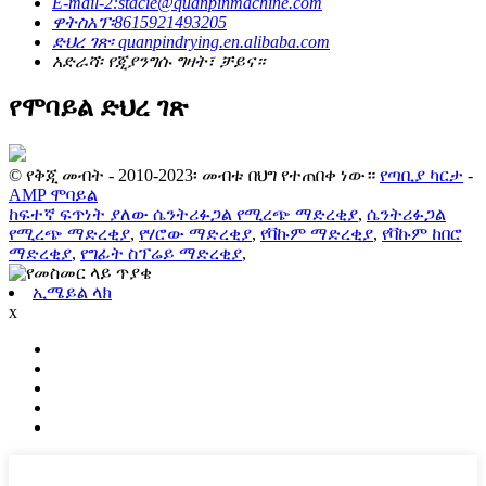
E-mail-2:stacie@quanpinmachine.com
ዋትስአፕ፡8615921493205
ድህረ ገጽ፡ quanpindrying.en.alibaba.com
አድራሻ፡ የጂያንግሱ ግዛት፣ ቻይና።
የሞባይል ድህረ ገጽ
© የቅጂ መብት - 2010-2023፡ መብቱ በህግ የተጠበቀ ነው።
የጣቢያ ካርታ
-
AMP ሞባይል
ከፍተኛ ፍጥነት ያለው ሴንትሪፉጋል የሚረጭ ማድረቂያ
,
ሴንትሪፉጋል
የሚረጭ ማድረቂያ
,
የሃሮው ማድረቂያ
,
የቫኩም ማድረቂያ
,
የቫኩም ከበሮ
ማድረቂያ
,
የግፊት ስፕሬይ ማድረቂያ
,
ኢሜይል ላክ
x