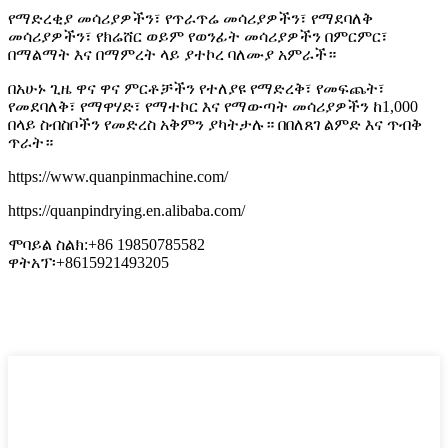
የማድረቂያ መሳሪያዎችን፣ የጥራጥሬ መሳሪያዎችን፣ የማደባለቅ
መሳሪያዎችን፣ የክሬሸር ወይም የወንፊት መሳሪያዎችን በምርምር፣
በማልማት እና በማምረት ላይ ያተኮረ ባለሙያ አምራች።
በአሁኑ ጊዜ ዋና ዋና ምርቶቻችን የተለያዩ የማድረቅ፣ የመፍጨት፣
የመደባለቅ፣ የማዋሃድ፣ የማተኮር እና የማውጣት መሳሪያዎችን ከ1,000
በላይ ስብስቦችን የመድረስ አቅምን ያካትታሉ። በበለጸገ ልምድ እና ጥብቅ
ጥራት።
https://www.quanpinmachine.com/
https://quanpindrying.en.alibaba.com/
ሞባይል ስልክ:+86 19850785582
ዋትአፕ፡+8615921493205