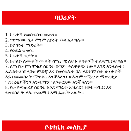
ባህሪያት
1. ከፍተኛ የመሰብሰብ መጠን።
2. ግድግዳው ላይ ምንም አይነት ዱላ አይጣሉ።
3. በፍጥነት ማድረቅ።
4. የኃይል ቁጠባ።
5. ከፍተኛ ብቃት።
6. በተለይ ለሙቀት ሙቀት ስሜታዊ ለሆኑ ቁሳቁሶች ተፈጻሚ ይሆናል።
7. ለማሽኑ የማሞቂያ ስርዓት በጣም ተለዋዋጭ ነው። እንደ እንፋሎት፣
ኤሌክትሪክ፣ የጋዝ ምድጃ እና የመሳሰሉት ባሉ የደንበኛ ቦታ ሁኔታዎች
ላይ በመመስረት ማዋቀር እንችላለን፣ ሁሉንም የሚረጭ ማድረቂያ
ማድረቂያችንን እንዲገጥም ልንቀርጸው እንችላለን።
8. የመቆጣጠሪያ ስርዓቱ እንደ የግፊት አዝራር፣ HMI+PLC እና
የመሳሰሉት ያሉ ተጨማሪ አማራጮች አሉት።
የቴክኒክ መለኪያ