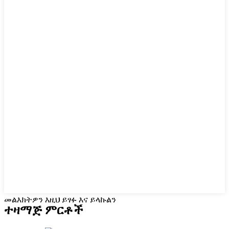
መልእክትዎን እዚህ ይፃፉ እና ይላኩልን
ተዛማጅ ምርቶች