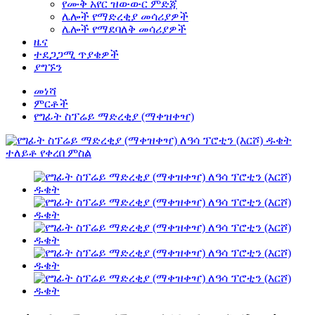
የሙቅ አየር ዝውውር ምድጃ
ሌሎች የማድረቂያ መሳሪያዎች
ሌሎች የማደባለቅ መሳሪያዎች
ዜና
ተደጋጋሚ ጥያቄዎች
ያግኙን
መነሻ
ምርቶች
የግፊት ስፕሬይ ማድረቂያ (ማቀዝቀዣ)