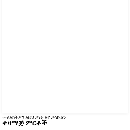
መልእክትዎን እዚህ ይፃፉ እና ይላኩልን
ተዛማጅ ምርቶች