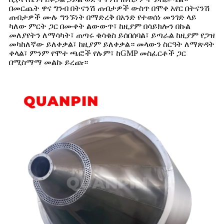
በመርጨት ዋና ግንብ በትናንሽ ጠብታዎች ውስጥ በሞቀ አየር በትናንሽ
ጠብታዎች ሙሉ ግንኙነት በማድረቅ በአንድ የተወሰነ መንገድ ላይ
ካለው ምርት ጋር በሙቀት ልውውጥ፣ ከዚያም በሳይክሎን በኩል
መለያየትን ለማሳካት፣ ጠጣሩ ቁሳቁስ ይሰበሰባል፣ ይጣራል ከዚያም የጋዝ
መካከለኛው ይለቀቃል፣ ከዚያም ይለቀቃል። መላውን ስርዓት ለማጽዳት
ቀላል፣ ምንም የሞተ ጫፎች የሉም፣ ከGMP መስፈርቶች ጋር
በሚስማማ መልኩ ይረጩ።