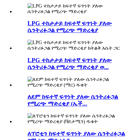
LPG ተከታታይ ከፍተኛ ፍጥነት ያለው
ሴንትሪፉጋል የሚረጭ ማድረቂያ
LPG ተከታታይ ከፍተኛ ፍጥነት ያለው
ሴንትሪፉጋል የሚረጭ ማድረቂያ ወ...
ለደም ከፍተኛ ፍጥነት ያለው ሴንትሪፉጋል
የሚረጭ ማድረቂያ (ኤች...
ለፕሮቲን ከፍተኛ ፍጥነት ያለው ሴንትሪፉጋል