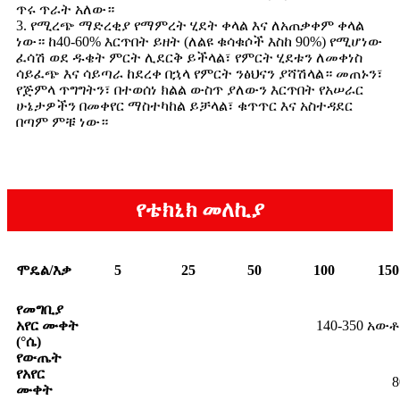
ጥሩ ጥራት አለው።
3. የሚረጭ ማድረቂያ የማምረት ሂደት ቀላል እና ለአጠቃቀም ቀላል
ነው። ከ40-60% እርጥበት ይዘት (ለልዩ ቁሳቁሶች እስከ 90%) የሚሆነው
ፈሳሽ ወደ ዱቄት ምርት ሊደርቅ ይችላል፣ የምርት ሂደቱን ለመቀነስ
ሳይፈጭ እና ሳይጣራ ከደረቀ በኋላ የምርት ንፅህናን ያሻሽላል። መጠኑን፣
የጅምላ ጥግግትን፣ በተወሰነ ክልል ውስጥ ያለውን እርጥበት የአሠራር
ሁኔታዎችን በመቀየር ማስተካከል ይቻላል፣ ቁጥጥር እና አስተዳደር
በጣም ምቹ ነው።
የቴክኒክ መለኪያ
ሞዴል/እቃ
5
25
50
100
150
የመግቢያ
አየር ሙቀት
140-350 አ
(°ሴ)
የውጤት
የአየር
8
ሙቀት