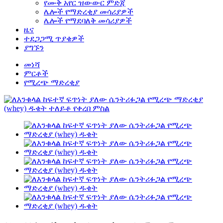
የሙቅ አየር ዝውውር ምድጃ
ሌሎች የማድረቂያ መሳሪያዎች
ሌሎች የማደባለቅ መሳሪያዎች
ዜና
ተደጋጋሚ ጥያቄዎች
ያግኙን
መነሻ
ምርቶች
የሚረጭ ማድረቂያ