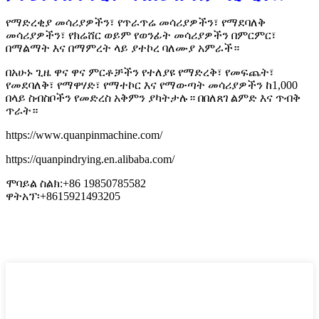
የማድረቂያ መሳሪያዎችን፣ የጥራጥሬ መሳሪያዎችን፣ የማደባለቅ
መሳሪያዎችን፣ የክሬሸር ወይም የወንፊት መሳሪያዎችን በምርምር፣
በማልማት እና በማምረት ላይ ያተኮረ ባለሙያ አምራች።
በአሁኑ ጊዜ ዋና ዋና ምርቶቻችን የተለያዩ የማድረቅ፣ የመፍጨት፣
የመደባለቅ፣ የማዋሃድ፣ የማተኮር እና የማውጣት መሳሪያዎችን ከ1,000
በላይ ስብስቦችን የመድረስ አቅምን ያካትታሉ። በበለጸገ ልምድ እና ጥብቅ
ጥራት።
https://www.quanpinmachine.com/
https://quanpindrying.en.alibaba.com/
ሞባይል ስልክ:+86 19850785582
ዋትአፕ፡+8615921493205