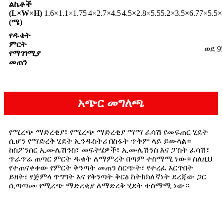
ልኬቶች
(L×W×H)
1.6×1.1×1.75
4×2.7×4.5
4.5×2.8×5.5
5.2×3.5×6.7
7×5.5×
(ሜ)
የዱቄት
ምርት
ወደ 
የማገገሚያ
መጠን
አጭር መግለጫ
የሚረጭ ማድረቂያ፣ የሚረጭ ማድረቂያ ማማ ፈሳሽ የመፍጠር ሂደት
ሲሆን የማድረቅ ሂደት ኢንዱስትሪ በስፋት ጥቅም ላይ ይውላል።
ከስፖንሰር ኢሙሌሽንስ፣ መፍትሄዎች፣ ኢሙሌሽንስ እና ፓስት ፈሳሽ፣
ጥራጥሬ ጠጣር ምርት ዱቄት ለማምረት በጣም ተስማሚ ነው። ስለዚህ
የተጠናቀቀው የምርት ቅንጣት መጠን ስርጭት፣ የተረፈ እርጥበት
ይዘት፣ የጅምላ ጥግግት እና የቅንጣት ቅርፅ ከትክክለኛነት ደረጃው ጋር
ሲጣጣሙ የሚረጭ ማድረቂያ ለማድረቅ ሂደት ተስማሚ ነው።