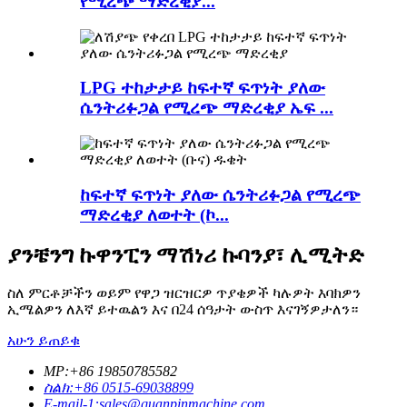
የሚረጭ ማድረቂያ...
LPG ተከታታይ ከፍተኛ ፍጥነት ያለው
ሴንትሪፉጋል የሚረጭ ማድረቂያ ኤፍ ...
ከፍተኛ ፍጥነት ያለው ሴንትሪፉጋል የሚረጭ
ማድረቂያ ለወተት (ኮ...
ያንቼንግ ኩዋንፒን ማሽነሪ ኩባንያ፣ ሊሚትድ
ስለ ምርቶቻችን ወይም የዋጋ ዝርዝርዎ ጥያቄዎች ካሉዎት እባክዎን
ኢሜልዎን ለእኛ ይተዉልን እና በ24 ሰዓታት ውስጥ እናገኝዎታለን።
አሁን ይጠይቁ
MP:+86 19850785582
ስልክ:+86 0515-69038899
E-mail-1:sales@quanpinmachine.com