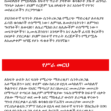
ከመበላሸት የሚከላከሉ ከፍተኛ ጥራት ያላቸው ቁሳቁሶች ያሉት ጠንካራ
ግንባታ አለው፣ ይህም የረጅም ጊዜ ዘላቂነት እና አነስተኛ የጥገና
መስፈርቶችን ያረጋግጣል።
ይህ ከፍተኛ ፍጥነት ያለው ሴንትሪፉጋል የሚረጭ ማድረቂያ ለተለያዩ
ፈሳሽ ቁሳቁሶች ተስማሚ ነው፣ ለምሳሌ ለመድኃኒትነት፣ ለምግብ
ግብዓቶች፣ ለውህድ፣ ለሴራሚክስ እና ለሌሎችም ተስማሚ ነው።
መፍትሄዎችን፣ ኢሙሌሽንስን፣ እገዳዎችን እና ሌሎች ፈሳሽ ቅርጾችን
በብቃት ያደርቃል፣ ይህም ከፍተኛ የጥራት ደረጃዎችን የሚያሟሉ
ለአጠቃቀም ዝግጁ የሆኑ ዱቄቶችን ያስገኛል።
የሥራ መርህ
ለክፍት ዑደት እና ፍሰት የሚረጭ ማድረቂያ፣ ሴንትሪፉጋል
አቶሚዜሽን። አየር ቀደም ብሎ ከደረቀ በኋላ መካከለኛ፣ መካከለኛ
ቅልጥፍና ያለው የአየር ማጣሪያ እና በአሠራር መመሪያው መሠረት
በማጣሪያ ተጣርቶ ከዚያም በማሞቂያው ንፋስ በማሞቅ ከፍተኛ ብቃት
ያለው ማጣሪያ ወደ ሙቅ አየር ማከፋፈያ ውስጥ ይረጫል ዋናውን
ግንብ ያደርቃል። ፈሳሹ ቁሳቁስ በኦፕሬሽን መመሪያው መሠረት
የፔሪስታልቲክ ፓምፕ ከደረቀ በኋላ ወደ ከፍተኛ ፍጥነት ሽክርክሪት ከገባ
በኋላ የሴንትሪፉጋል ኃይል ወደ ትናንሽ ጠብታዎች ይሰራጫል።