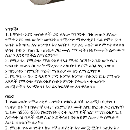
ነጥቦች፡
1. ከሞቃት አየር ጠብታዎች ጋር ያለው ግንኙነት፡ በቂ መጠን ያለው
የሞቀ አየር ወደ ውስጥ መግባት። የሚረጭ ማድረቂያ ክፍል የሞቀ ጋዝ
ፍሰት አቅጣጫ እና አንግል፣ እና ፍሰት፣ ተቃራኒ ፍሰት ወይም የተቀላቀለ
ፍሰት ይሁን፣ ከጠብታ ጠብታ ጋር ሙሉ ግንኙነት በቂ የሙቀት ልውውጥ
ሊሆን እንደሚችል ለማረጋገጥ።
2. የሚረጭ፡ የሚረጭ ማድረቂያ የአቶሚዘር ስርዓት አንድ ወጥ የሆነ
የጠብታ መጠን ስርጭት ማረጋገጥ አለበት፣ ይህም አስፈላጊ ነው።
ምክንያቱም የምርት ጥራት ማለፊያ መጠን ለማረጋገጥ።
3. የቧንቧ መስመር ዲዛይን የኮን አንግል አንግል፡- ከአንድ ሺህ የሚጠጉ
አሃዶች የሚረጭ ማድረቂያ ቡድን ምርት የተወሰኑ ተጨባጭ
መረጃዎችን እናገኛለን፣ እና ልናካፍላቸው እንችላለን።
ባህሪ፡
1. የመርጨት የማድረቂያ ፍጥነት፣ የቁሱ ፈሳሽ በአቶሚክ ሲቀየር፣
የገጽታ ስፋት በከፍተኛ ሁኔታ ጨምሯል፣ ሙቅ አየር ከሂደቱ ጋር ሲገናኝ፣
ጊዜው ከ95% -98% የእርጥበት ትነት ሊሆን ይችላል፣ የማድረቂያ ጊዜ
ለጥቂት ሰከንዶች ብቻ ሊሆን ይችላል፣ በተለይም ለሙቀት ስሜታዊ
ለሆኑ ቁሳቁሶች ደረቅ።
2. ምርቱ ጥሩ ወጥነት፣ ከፍተኛ ፈሳሽነት እና መሟሟት፣ ንፅህና እና