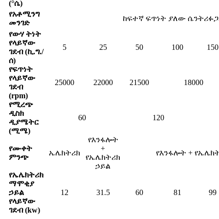
(°ሴ)
የአቶሚንግ
ከፍተኛ ፍጥነት ያለው ሴንትሪፉጋ
መንገድ
የውሃ ትነት
የላይኛው
5
25
50
100
150
ገደብ (ኪ.ግ./
ሰ)
የፍጥነት
የላይኛው
25000
22000
21500
18000
ገደብ
(rpm)
የሚረጭ
ዲስክ
60
120
ዲያሜትር
(ሚሜ)
የእንፋሎት
የሙቀት
+
ኤሌክትሪክ
የእንፋሎት + የኤሌክት
ምንጭ
የኤሌክትሪክ
ኃይል
የኤሌክትሪክ
ማሞቂያ
ኃይል
12
31.5
60
81
99
የላይኛው
ገደብ (kw)