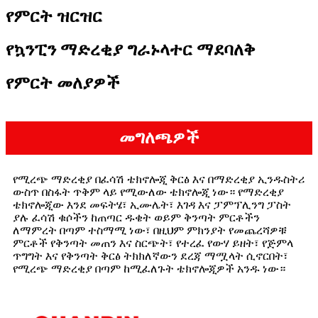
የምርት ዝርዝር
የኳንፒን ማድረቂያ ግራኑላተር ማደባለቅ
የምርት መለያዎች
መግለጫዎች
የሚረጭ ማድረቂያ በፈሳሽ ቴክኖሎጂ ቅርፅ እና በማድረቂያ ኢንዱስትሪ
ውስጥ በስፋት ጥቅም ላይ የሚውለው ቴክኖሎጂ ነው። የማድረቂያ
ቴክኖሎጂው እንደ መፍትሄ፣ ኢሙሌት፣ እገዳ እና ፓምፕሊንግ ፓስት
ያሉ ፈሳሽ ቁሶችን ከጠጣር ዱቄት ወይም ቅንጣት ምርቶችን
ለማምረት በጣም ተስማሚ ነው፣ በዚህም ምክንያት የመጨረሻዎቹ
ምርቶች የቅንጣት መጠን እና ስርጭት፣ የተረፈ የውሃ ይዘት፣ የጅምላ
ጥግግት እና የቅንጣት ቅርፅ ትክክለኛውን ደረጃ ማሟላት ሲኖርበት፣
የሚረጭ ማድረቂያ በጣም ከሚፈለጉት ቴክኖሎጂዎች አንዱ ነው።