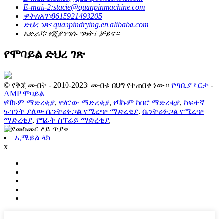
E-mail-2:stacie@quanpinmachine.com
ዋትስአፕ፡8615921493205
ድህረ ገጽ፡ quanpindrying.en.alibaba.com
አድራሻ፡ የጂያንግሱ ግዛት፣ ቻይና።
የሞባይል ድህረ ገጽ
© የቅጂ መብት - 2010-2023፡ መብቱ በህግ የተጠበቀ ነው።
የጣቢያ ካርታ
-
AMP ሞባይል
የቫኩም ማድረቂያ
,
የሃሮው ማድረቂያ
,
የቫኩም ከበሮ ማድረቂያ
,
ከፍተኛ
ፍጥነት ያለው ሴንትሪፉጋል የሚረጭ ማድረቂያ
,
ሴንትሪፉጋል የሚረጭ
ማድረቂያ
,
የግፊት ስፕሬይ ማድረቂያ
,
ኢሜይል ላክ
x