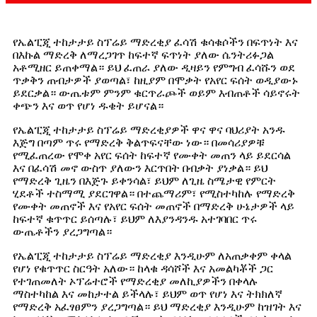
የኤልፒጂ ተከታታይ ስፕሬይ ማድረቂያ ፈሳሽ ቁሳቁሶችን በፍጥነት እና
በእኩል ማድረቅ ለማረጋገጥ ከፍተኛ ፍጥነት ያለው ሴንትሪፉጋል
አቶሚዘር ይጠቀማል። ይህ ፈጠራ ያለው ዲዛይን የምግብ ፈሳሹን ወደ
ጥቃቅን ጠብታዎች ያወጣል፣ ከዚያም በሞቃት የአየር ፍሰት ወዲያውኑ
ይደርቃል። ውጤቱም ምንም ቁርጥራጮች ወይም እብጠቶች ሳይኖሩት
ቀጭን እና ወጥ የሆነ ዱቄት ይሆናል።
የኤልፒጂ ተከታታይ ስፕሬይ ማድረቂያዎች ዋና ዋና ባህሪያት አንዱ
እጅግ በጣም ጥሩ የማድረቅ ቅልጥፍናቸው ነው። በመሳሪያዎቹ
የሚፈጠረው የሞቀ አየር ፍሰት ከፍተኛ የሙቀት መጠን ላይ ይደርሳል
እና በፈሳሽ መኖ ውስጥ ያለውን እርጥበት በብቃት ያነቃል። ይህ
የማድረቅ ጊዜን በእጅጉ ይቀንሳል፣ ይህም ለጊዜ ስሜታዊ የምርት
ሂደቶች ተስማሚ ያደርገዋል። በተጨማሪም፣ የሚስተካከሉ የማድረቅ
የሙቀት መጠኖች እና የአየር ፍሰት መጠኖች በማድረቅ ሁኔታዎች ላይ
ከፍተኛ ቁጥጥር ይሰጣሉ፣ ይህም ለእያንዳንዱ አተገባበር ጥሩ
ውጤቶችን ያረጋግጣል።
የኤልፒጂ ተከታታይ ስፕሬይ ማድረቂያ እንዲሁም ለአጠቃቀም ቀላል
የሆነ የቁጥጥር ስርዓት አለው። ከላቁ ዳሳሾች እና አመልካቾች ጋር
የተገጠመለት ኦፕሬተሮች የማድረቂያ መለኪያዎችን በቀላሉ
ማስተካከል እና መከታተል ይችላሉ፣ ይህም ወጥ የሆነ እና ትክክለኛ
የማድረቅ አፈፃፀምን ያረጋግጣል። ይህ ማድረቂያ እንዲሁም ከዝገት እና