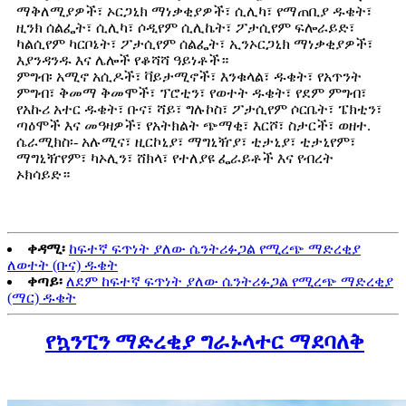
ማቅለሚያዎች፣ ኦርጋኒክ ማነቃቂያዎች፣ ሲሊካ፣ የማጠቢያ ዱቄት፣
ዚንክ ሰልፌት፣ ሲሊካ፣ ሶዲየም ሲሊኬት፣ ፖታሲየም ፍሎራይድ፣
ካልሲየም ካርቦኔት፣ ፖታሲየም ሰልፌት፣ ኢንኦርጋኒክ ማነቃቂያዎች፣
እያንዳንዱ እና ሌሎች የቆሻሻ ዓይነቶች።
ምግብ፡ አሚኖ አሲዶች፣ ቫይታሚኖች፣ እንቁላል፣ ዱቄት፣ የአጥንት
ምግብ፣ ቅመማ ቅመሞች፣ ፕሮቲን፣ የወተት ዱቄት፣ የደም ምግብ፣
የአኩሪ አተር ዱቄት፣ ቡና፣ ሻይ፣ ግሉኮስ፣ ፖታሲየም ሶርቤት፣ ፔክቲን፣
ጣዕሞች እና መዓዛዎች፣ የአትክልት ጭማቂ፣ እርሾ፣ ስታርች፣ ወዘተ.
ሴራሚክስ፡- አሉሚና፣ ዚርኮኒያ፣ ማግኒዥያ፣ ቲታኒያ፣ ቲታኒየም፣
ማግኒዥየም፣ ካኦሊን፣ ሸክላ፣ የተለያዩ ፌራይቶች እና የብረት
ኦክሳይድ።
ቀዳሚ፡
ከፍተኛ ፍጥነት ያለው ሴንትሪፉጋል የሚረጭ ማድረቂያ
ለወተት (ቡና) ዱቄት
ቀጣይ፡
ለደም ከፍተኛ ፍጥነት ያለው ሴንትሪፉጋል የሚረጭ ማድረቂያ
(ማር) ዱቄት
የኳንፒን ማድረቂያ ግራኑላተር ማደባለቅ