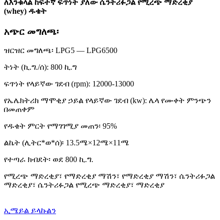
ለእንቁላል ከፍተኛ ፍጥነት ያለው ሴንትሪፉጋል የሚረጭ ማድረቂያ
(whey) ዱቄት
አጭር መግለጫ፡
ዝርዝር መግለጫ፡ LPG5 — LPG6500
ትነት (ኪ.ግ./ሰ): 800 ኪ.ግ
ፍጥነት የላይኛው ገደብ (rpm): 12000-13000
የኤሌክትሪክ ማሞቂያ ኃይል የላይኛው ገደብ (kw): ሌላ የሙቀት ምንጭን
በመጠቀም
የዱቄት ምርት የማገገሚያ መጠን፡ 95%
ልኬት (ሊትር*ወ*ሰ)፡ 13.5ሜ×12ሜ×11ሜ
የተጣራ ክብደት፡ ወደ 800 ኪ.ግ.
የሚረጭ ማድረቂያ፣ የማድረቂያ ማሽን፣ የማድረቂያ ማሽን፣ ሴንትሪፉጋል
ማድረቂያ፣ ሴንትሪፉጋል የሚረጭ ማድረቂያ፣ ማድረቂያ
ኢሜይል ይላኩልን