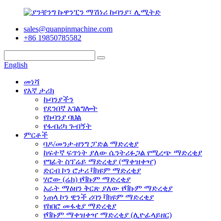
sales@quanpinmachine.com
+86 19850785582
English
መነሻ
የእኛ ታሪክ
ኩባንያችን
የደንበኛ አገልግሎት
የኩባንያ ባህል
የፋብሪካ ጉብኝት
ምርቶች
ባዶ/መንታ-ዘንግ ፓድል ማድረቂያ
ከፍተኛ ፍጥነት ያለው ሴንትሪፉጋል የሚረጭ ማድረቂያ
የግፊት ስፕሬይ ማድረቂያ (ማቀዝቀዣ)
ድርብ ኮን ሮታሪ ቫክዩም ማድረቂያ
ሃሮው (ሬክ) የቫኩም ማድረቂያ
አራት ማዕዘን ቅርጽ ያለው የቫኩም ማድረቂያ
ነጠላ ኮን ዊንች ሪባን ቫክዩም ማድረቂያ
የከበሮ መፋቂያ ማድረቂያ
የቫኩም ማቀዝቀዣ ማድረቂያ (ሊዮፊላይዘር)