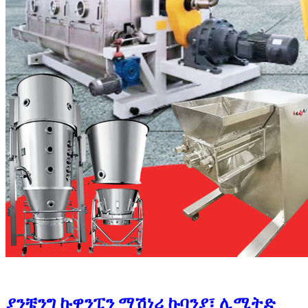
ያንቼንግ ኩዋንፒን ማሽነሪ ኩባንያ፣ ሊሚትድ